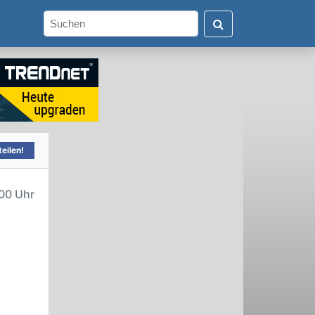
eilen!
00 Uhr