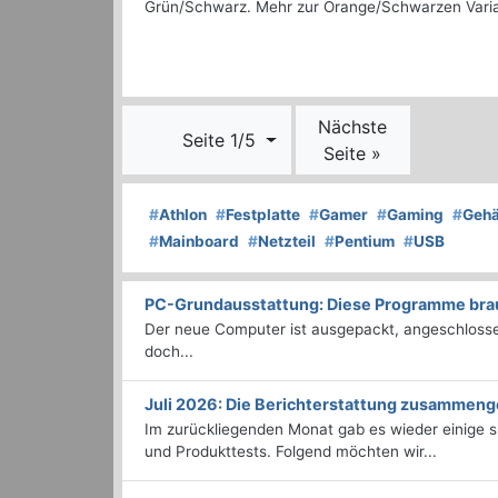
Grün/Schwarz. Mehr zur Orange/Schwarzen Variant
Nächste
Seite 1/5
Seite »
#
Athlon
#
Festplatte
#
Gamer
#
Gaming
#
Geh
#
Mainboard
#
Netzteil
#
Pentium
#
USB
PC-Grundausstattung: Diese Programme brauc
Der neue Computer ist ausgepackt, angeschlossen
doch...
Juli 2026: Die Bericht­erstattung zusammeng
Im zurückliegenden Monat gab es wieder einige
und Produkttests. Folgend möchten wir...