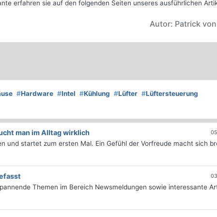
e erfahren sie auf den folgenden Seiten unseres ausführlichen Artike
Autor: Patrick vo
äuse
#
Hardware
#
Intel
#
Kühlung
#
Lüfter
#
Lüftersteuerung
ht man im Alltag wirklich
05
 und startet zum ersten Mal. Ein Gefühl der Vorfreude macht sich bre
efasst
03
 spannende Themen im Bereich Newsmeldungen sowie interessante Art