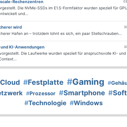
erscale-Rechenzentren
03
rgestellt. Die NVMe-SSDs im E1.S-Formfaktor wurden speziell für GP
twickelt und...
cherer wird
3
icherer Hafen an – trotzdem lohnt es sich, ein paar Stellschrauben...
e- und KI-Anwendungen
3
orgestellt. Die Laufwerke wurden speziell für anspruchsvolle KI- und
ontext...
#
Gaming
#
Festplatte
Cloud
#
Gehä
#
Smartphone
#
Sof
etzwerk
#
Prozessor
#
Technologie
#
Windows