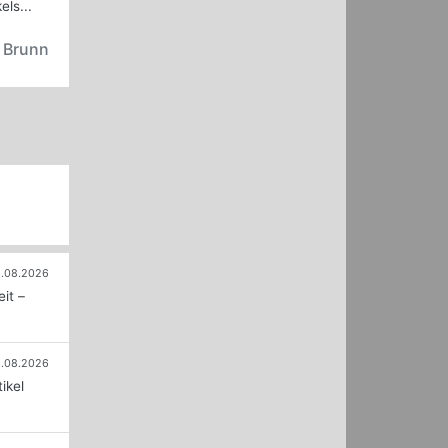
ls...
n Brunn
.08.2026
it –
.08.2026
ikel