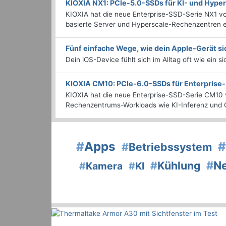
KIOXIA NX1: PCIe-5.0-SSDs für KI- und Hyp
KIOXIA hat die neue Enterprise-SSD-Serie NX1 vo
basierte Server und Hyperscale-Rechenzentren en
Fünf einfache Wege, wie dein Apple-Gerät si
Dein iOS-Device fühlt sich im Alltag oft wie ein s
KIOXIA CM10: PCIe-6.0-SSDs für Enterpris
KIOXIA hat die neue Enterprise-SSD-Serie CM10 v
Rechenzentrums-Workloads wie KI-Inferenz und C
#
Apps
#
#
Betriebssystem
#
N
#
Kühlung
#
Kamera
#
KI