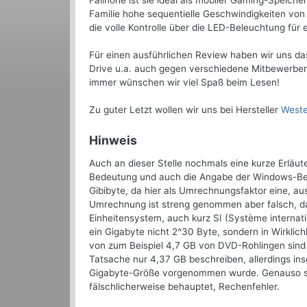
Fallhöhe ist sie ideal als mobiler Gaming-Speich
Familie hohe sequentielle Geschwindigkeiten v
die volle Kontrolle über die LED-Beleuchtung für e
Für einen ausführlichen Review haben wir uns das
Drive u.a. auch gegen verschiedene Mitbewerber,
immer wünschen wir viel Spaß beim Lesen!
Zu guter Letzt wollen wir uns bei Hersteller
Weste
Hinweis
Auch an dieser Stelle nochmals eine kurze Erläu
Bedeutung und auch die Angabe der Windows-Bet
Gibibyte, da hier als Umrechnungsfaktor eine, a
Umrechnung ist streng genommen aber falsch, da 
Einheitensystem, auch kurz SI (Système internati
ein Gigabyte nicht 2^30 Byte, sondern in Wirkli
von zum Beispiel 4,7 GB von DVD-Rohlingen sind
Tatsache nur 4,37 GB beschreiben, allerdings ins
Gigabyte-Größe vorgenommen wurde. Genauso sind
fälschlicherweise behauptet, Rechenfehler.