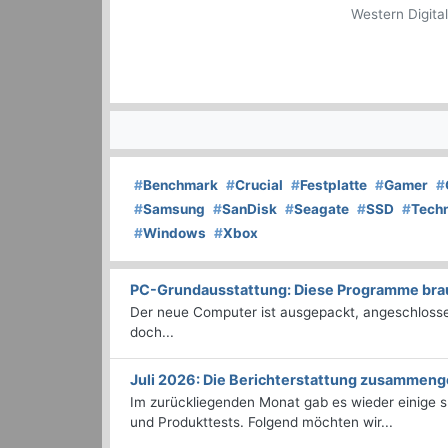
Western Digit
#
Benchmark
#
Crucial
#
Festplatte
#
Gamer
#
#
Samsung
#
SanDisk
#
Seagate
#
SSD
#
Techn
#
Windows
#
Xbox
PC-Grundausstattung: Diese Programme brauc
Der neue Computer ist ausgepackt, angeschlossen
doch...
Juli 2026: Die Bericht­erstattung zusammeng
Im zurückliegenden Monat gab es wieder einige
und Produkttests. Folgend möchten wir...