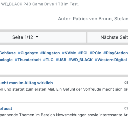
al WD_BLACK P40 Game Drive 1 TB im Test.
Autor: Patrick von Brunn, Stefan
Seite 1/12
Nächste Seit
Gehäuse
#
Gigabyte
#
Kingston
#
NVMe
#
PCI
#
PCIe
#
PlayStation
ologie
#
Thunderbolt
#
TLC
#
USB
#
WD_BLACK
#
Western Digital
ht man im Alltag wirklich
05
 und startet zum ersten Mal. Ein Gefühl der Vorfreude macht sich bre
efasst
03
 spannende Themen im Bereich Newsmeldungen sowie interessante Art