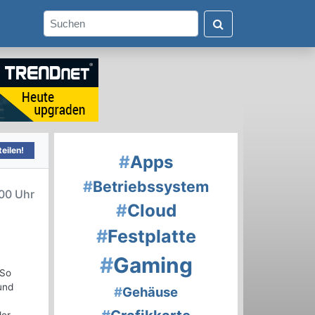
eilen!
#
Apps
#
Betriebssystem
00 Uhr
#
Cloud
#
Festplatte
#
Gaming
 So
und
#
Gehäuse
n