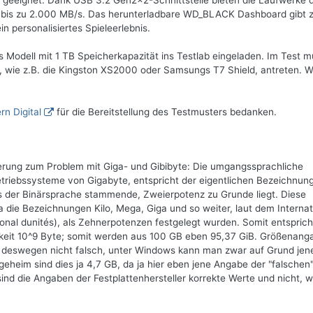
er geeignet. Dank USB 3.2 Gen2x2-Schnittstelle bieten die Laufwerke 
on bis zu 2.000 MB/s. Das herunterladbare WD_BLACK Dashboard gibt
in personalisiertes Spieleerlebnis.
 Modell mit 1 TB Speicherkapazität ins Testlab eingeladen. Im Test 
 wie z.B. die Kingston XS2000 oder Samsungs T7 Shield, antreten. W
rn Digital
für die Bereitstellung des Testmusters bedanken.
terung zum Problem mit Giga- und Gibibyte: Die umgangssprachliche
riebssysteme von Gigabyte, entspricht der eigentlichen Bezeichnun
us der Binärsprache stammende, Zweierpotenz zu Grunde liegt. Diese
die Bezeichnungen Kilo, Mega, Giga und so weiter, laut dem Internat
onal dunités), als Zehnerpotenzen festgelegt wurden. Somit entspric
chkeit 10^9 Byte; somit werden aus 100 GB eben 95,37 GiB. Größenan
 deswegen nicht falsch, unter Windows kann man zwar auf Grund jen
geheim sind dies ja 4,7 GB, da ja hier eben jene Angabe der "falschen
 die Angaben der Festplattenhersteller korrekte Werte und nicht, w