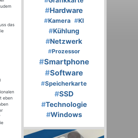
#
Grafikkarte
der
 zudem
#
Hardware
#
Kamera
#
KI
muss das
#
Kühlung
ie
#
Netzwerk
#
Prozessor
#
Smartphone
#
Software
g
#
Speicherkarte
ionalen
#
SSD
ht eben
#
Technologie
gaben
er
#
Windows
"
ie