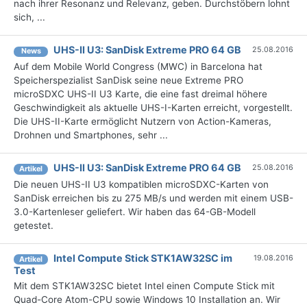
nach ihrer Resonanz und Relevanz, geben. Durchstöbern lohnt
sich, ...
UHS-II U3: SanDisk Extreme PRO 64 GB
25.08.2016
News
Auf dem Mobile World Congress (MWC) in Barcelona hat
Speicherspezialist SanDisk seine neue Extreme PRO
microSDXC UHS-II U3 Karte, die eine fast dreimal höhere
Geschwindigkeit als aktuelle UHS-I-Karten erreicht, vorgestellt.
Die UHS-II-Karte ermöglicht Nutzern von Action-Kameras,
Drohnen und Smartphones, sehr ...
UHS-II U3: SanDisk Extreme PRO 64 GB
25.08.2016
Artikel
Die neuen UHS-II U3 kompatiblen microSDXC-Karten von
SanDisk erreichen bis zu 275 MB/s und werden mit einem USB-
3.0-Kartenleser geliefert. Wir haben das 64-GB-Modell
getestet.
Intel Compute Stick STK1AW32SC im
19.08.2016
Artikel
Test
Mit dem STK1AW32SC bietet Intel einen Compute Stick mit
Quad-Core Atom-CPU sowie Windows 10 Installation an. Wir