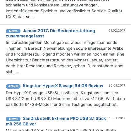
schnellem und konsistentem Leistungsvermögen,
kosteneffizientem Speicher und verlässlicher Service-Qualität
(QoS) dar, so ...
Januar 2017: Die Berichterstattung
01.02.2017
News
zusammengefasst
Im zurückliegenden Monat gab es wieder einige spannende
Themen im Bereich Newsmeldungen sowie interessante Artikel
und Produkttests. Folgend möchten wir Ihnen noch einmal eine
Übersicht zur Berichterstattung des Monats Januar, sortiert
nach ihrer Resonanz und Relevanz, geben. Durchstöbern lohnt
sich, ...
Kingston HyperX Savage 64 GB Review
25.01.2017
Artikel
Der HyperX Savage USB-Stick zählt zu Kingstons schnellen
USB 3.1 Gen 1 (USB 3.0) Modellen mit bis zu 512 GB. Wir haben
das flotte 64-GB-Modell für Sie im Test genau begutachtet.
SanDisk stellt Extreme PRO USB 3.1 Stick
10.01.2017
News
mit 256 GB vor
Mit dem 256 GB SanDisk Extreme PRO USB 3.1 Solid State