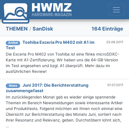
THEMEN
/
SanDisk
164 Einträge
Toshiba Exceria Pro M402 mit A1 im
25.09.2017
Artikel
Test
Die Exceria Pro M402 von Toshiba ist eine flinke microSDXC-
Karte mit A1-Zertifizierung. Wir haben uns die 64-GB-Version
im Test angesehen und bzgl. A1 überprüft. Mehr dazu im
ausführlichen Review!
Juni 2017: Die Berichterstattung
01.07.2017
News
zusammengefasst
Im zurückliegenden Monat gab es wieder einige spannende
Themen im Bereich Newsmeldungen sowie interessante Artikel
und Produkttests. Folgend möchten wir Ihnen noch einmal eine
Übersicht zur Berichterstattung des Monats Juni, sortiert nach
ihrer Resonanz und Relevanz, geben. Durchstöbern lohnt sich,
...