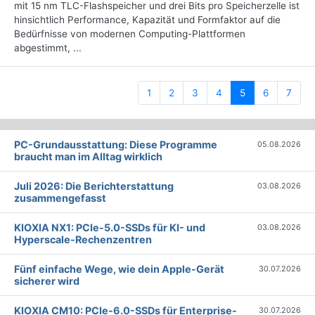
mit 15 nm TLC-Flashspeicher und drei Bits pro Speicherzelle ist
hinsichtlich Performance, Kapazität und Formfaktor auf die
Bedürfnisse von modernen Computing-Plattformen
abgestimmt, ...
(current)
1
2
3
4
5
6
7
PC-Grundausstattung: Diese Programme
05.08.2026
braucht man im Alltag wirklich
Juli 2026: Die Bericht­erstattung
03.08.2026
zusammengefasst
KIOXIA NX1: PCIe-5.0-SSDs für KI- und
03.08.2026
Hyperscale-Rechenzentren
Fünf einfache Wege, wie dein Apple-Gerät
30.07.2026
sicherer wird
KIOXIA CM10: PCIe-6.0-SSDs für Enterprise-
30.07.2026