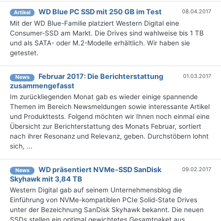
WD Blue PC SSD mit 250 GB im Test
08.04.2017
Artikel
Mit der WD Blue-Familie platziert Western Digital eine
Consumer-SSD am Markt. Die Drives sind wahlweise bis 1 TB
und als SATA- oder M.2-Modelle erhältlich. Wir haben sie
getestet.
Februar 2017: Die Berichterstattung
01.03.2017
News
zusammengefasst
Im zurückliegenden Monat gab es wieder einige spannende
Themen im Bereich Newsmeldungen sowie interessante Artikel
und Produkttests. Folgend möchten wir Ihnen noch einmal eine
Übersicht zur Berichterstattung des Monats Februar, sortiert
nach ihrer Resonanz und Relevanz, geben. Durchstöbern lohnt
sich, ...
WD präsentiert NVMe-SSD SanDisk
09.02.2017
News
Skyhawk mit 3,84 TB
Western Digital gab auf seinem Unternehmensblog die
Einführung von NVMe-kompatiblen PCIe Solid-State Drives
unter der Bezeichnung SanDisk Skyhawk bekannt. Die neuen
SSDs stellen ein optimal gewichtetes Gesamtpaket aus