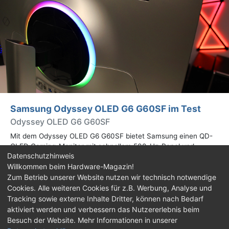
Samsung Odyssey OLED G6 G60SF im Test
Odyssey OLED G6 G60SF
Mit dem Odyssey OLED G6 G60SF bietet Samsung einen QD-
OLED Gaming-Monitor mit schnellem 500-Hz-Panel und
Datenschutzhinweis
WQHD-Auflösung an. Wir haben den 27 Zoll großen Monitor auf
Willkommen beim Hardware-Magazin!
Herz und Nieren geprüft.
Zum Betrieb unserer Website nutzen wir technisch notwendige
Cookies. Alle weiteren Cookies für z.B. Werbung, Analyse und
Impressum
|
Kontakt
|
Jobs
|
Datenschutz
|
Tracking sowie externe Inhalte Dritter, können nach Bedarf
Consent‑Einstellungen
|
Haftungsausschluss
aktiviert werden und verbessern das Nutzererlebnis beim
Besuch der Website. Mehr Informationen in unserer