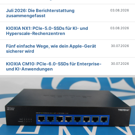
Juli 2026: Die Bericht­erstattung
03.08.2026
zusammengefasst
KIOXIA NX1: PCIe-5.0-SSDs für KI- und
03.08.2026
Hyperscale-Rechenzentren
Fünf einfache Wege, wie dein Apple-Gerät
30.07.2026
sicherer wird
KIOXIA CM10: PCIe-6.0-SSDs für Enterprise-
30.07.2026
und KI-Anwendungen