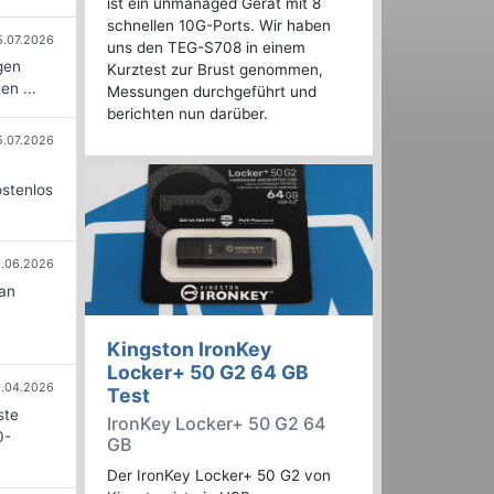
ist ein unmanaged Gerät mit 8
schnellen 10G-Ports. Wir haben
5.07.2026
uns den TEG-S708 in einem
gen
Kurztest zur Brust genommen,
n ...
Messungen durchgeführt und
berichten nun darüber.
5.07.2026
ostenlos
.06.2026
an
Kingston IronKey
Locker+ 50 G2 64 GB
.04.2026
Test
ste
IronKey Locker+ 50 G2 64
0-
GB
Der IronKey Locker+ 50 G2 von