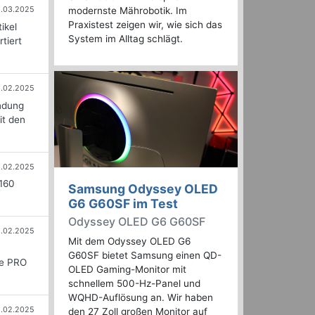
1.03.2025
modernste Mährobotik. Im
Praxistest zeigen wir, wie sich das
ikel
System im Alltag schlägt.
tiert
6.02.2025
ndung
it den
5.02.2025
 160
Samsung Odyssey OLED
G6 G60SF im Test
Odyssey OLED G6 G60SF
.02.2025
Mit dem Odyssey OLED G6
G60SF bietet Samsung einen QD-
ie PRO
OLED Gaming-Monitor mit
schnellem 500-Hz-Panel und
WQHD-Auflösung an. Wir haben
.02.2025
den 27 Zoll großen Monitor auf