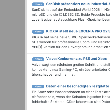
SanDisk präsentiert neue Industrial
News
SanDisk hat auf der Embedded World 2026 in Nürn
microSD und die IX LD352 SD. Beide Produkte ba
zuverlässige, austauschbare Flash-Speicherlösung
KIOXIA stellt neue EXCERIA PRO G2 
News
KIOXIA hat seine neue SDXC-Speicherkartenser
SDs werden für professionelle Sport- und Naturfo
V60[1]-Version für den Privatgebrauch erhältlic
Valve: Konkurrenz zu PS5 und Xbox
News
Valve wagt den nächsten großen Schritt und stel
kompakter Linux Gaming-PC, ein überarbeiteter C
überschaubar und man hat ...
Daten einer beschädigten Festplatte
News
Ein Sturz oder Wasserschaden an einer Festplatt
einfacher sein, wenn der Schaden logischer Natur
fehlerhafte Sektoren. Glücklicherweise sind Daten