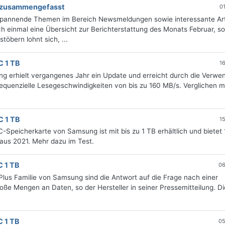
ng zusammengefasst
0
 spannende Themen im Bereich Newsmeldungen sowie interessante Art
 einmal eine Übersicht zur Berichterstattung des Monats Februar, sor
öbern lohnt sich, ...
C 1 TB
1
g erhielt vergangenes Jahr ein Update und erreicht durch die Verwe
quenzielle Lesegeschwindigkeiten von bis zu 160 MB/s. Verglichen m
C 1 TB
1
Speicherkarte von Samsung ist mit bis zu 1 TB erhältlich und bietet
aus 2021. Mehr dazu im Test.
 1 TB
06
lus Familie von Samsung sind die Antwort auf die Frage nach einer
oße Mengen an Daten, so der Hersteller in seiner Pressemitteilung. D
 1 TB
05