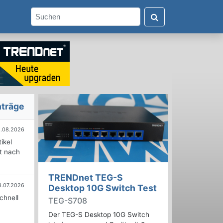
nträge
.08.2026
ikel
rt nach
TRENDnet TEG-S
3.07.2026
Desktop 10G Switch Test
chnell
TEG-S708
Der TEG-S Desktop 10G Switch