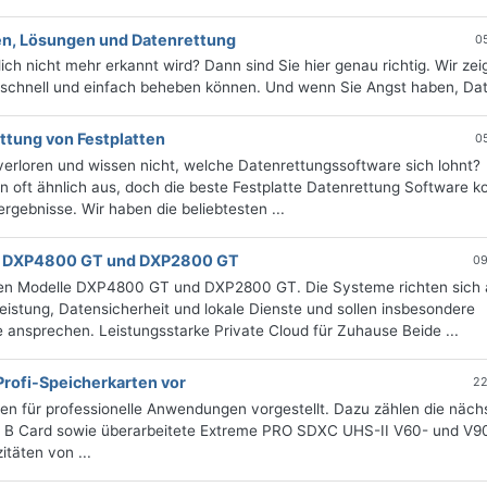
hen, Lösungen und Datenrettung
0
ch nicht mehr erkannt wird? Dann sind Sie hier genau richtig. Wir zei
n schnell und einfach beheben können. Und wenn Sie Angst haben, Date
ttung von Festplatten
0
verloren und wissen nicht, welche Datenrettungssoftware sich lohnt?
 oft ähnlich aus, doch die beste Festplatte Datenrettung Software k
rgebnisse. Wir haben die beliebtesten ...
it DXP4800 GT und DXP2800 GT
09
en Modelle DXP4800 GT und DXP2800 GT. Die Systeme richten sich 
stung, Datensicherheit und lokale Dienste und sollen insbesondere
ansprechen. Leistungsstarke Private Cloud für Zuhause Beide ...
Profi-Speicherkarten vor
22
n für professionelle Anwendungen vorgestellt. Dazu zählen die näch
 B Card sowie überarbeitete Extreme PRO SDXC UHS-II V60- und V9
täten von ...