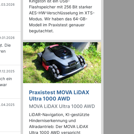
Kingston ist ein USB-
0.03.2026
Flashspeicher mit 256 Bit starker
AES-HW-Verschlüsselung im XTS-
Modus. Wir haben das 64-GB-
Modell im Praxistest genauer
begutachtet.
9.01.2026
t. Die
ren
1.12.2025
ich ein
 war
Praxistest MOVA LiDAX
Ultra 1000 AWD
.04.2025
MOVA LiDAX Ultra 1000 AWD
LiDAR-Navigation, KI-gestützte
Hinderniserkennung und
Allradantrieb: Der MOVA LiDAX
Ultra 1000 AWD verspricht