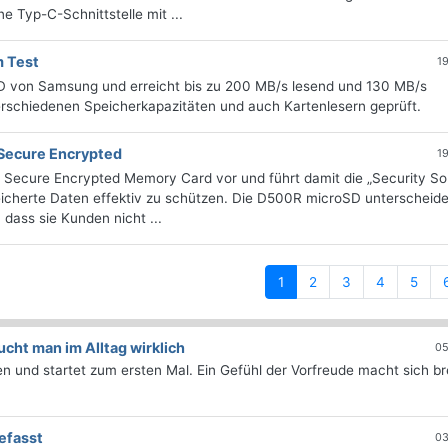
 Typ-C-Schnittstelle mit ...
 Test
1
oSD von Samsung und erreicht bis zu 200 MB/s lesend und 130 MB/s
erschiedenen Speicherkapazitäten und auch Kartenlesern geprüft.
Secure Encrypted
1
Secure Encrypted Memory Card vor und führt damit die „Security Sol
peicherte Daten effektiv zu schützen. Die D500R microSD unterscheide
dass sie Kunden nicht ...
(current)
1
2
3
4
5
ht man im Alltag wirklich
05
 und startet zum ersten Mal. Ein Gefühl der Vorfreude macht sich bre
efasst
03