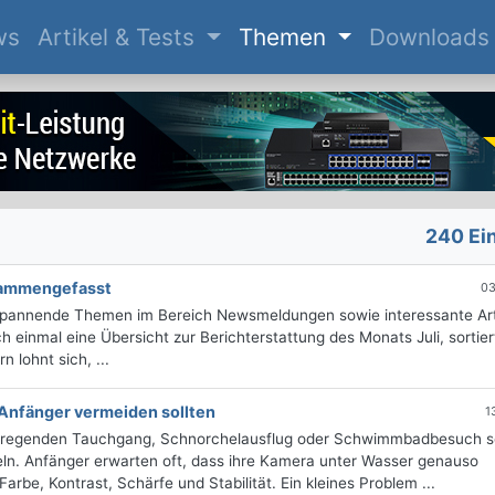
(current)
ws
Artikel & Tests
Themen
Downloads
240 Ei
usammengefasst
03
 spannende Themen im Bereich Newsmeldungen sowie interessante Art
 einmal eine Übersicht zur Berichterstattung des Monats Juli, sortie
 lohnt sich, ...
 Anfänger vermeiden sollten
1
ufregenden Tauchgang, Schnorchelausflug oder Schwimmbadbesuch s
ln. Anfänger erwarten oft, dass ihre Kamera unter Wasser genauso
rbe, Kontrast, Schärfe und Stabilität. Ein kleines Problem ...