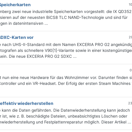
-Speicherkarten
1
berg zwei neue industrielle Speicherkarten vorgestellt: die IX QD352
sieren auf der neuesten BiCS8 TLC NAND-Technologie und sind für
en in datenintensiven ...
SDXC-Karten vor
2
ie nach UHS-II-Standard mit dem Namen EXCERIA PRO G2 angekündig
tografen als schnellere V90[1]-Variante sowie in einer kostengünstige
h sein. Die neue EXCERIA PRO G2 SDXC ...
0
lt nun eine neue Hardware für das Wohnzimmer vor. Darunter finden s
ontroller und ein VR-Headset. Der Erfolg der ersten Steam Machines
 effektiv wiederherstellen
23
e kann die Daten gefährden. Die Datenwiederherstellung kann jedoch
 ist, wie z. B. beschädigte Dateien, unbeabsichtigtes Löschen oder
wiederherstellung und Festplattenreparatur möglich. Dieser Artikel ...