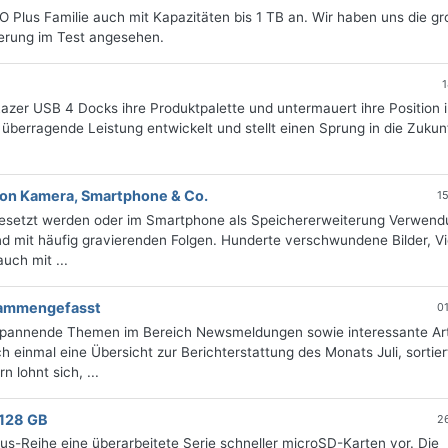
 Plus Familie auch mit Kapazitäten bis 1 TB an. Wir haben uns die g
erung im Test angesehen.
1
azer USB 4 Docks ihre Produktpalette und untermauert ihre Position 
berragende Leistung entwickelt und stellt einen Sprung in die Zukun
 von Kamera, Smartphone & Co.
1
ingesetzt werden oder im Smartphone als Speichererweiterung Verwen
 und mit häufig gravierenden Folgen. Hunderte verschwundene Bilder, V
uch mit ...
usammengefasst
0
 spannende Themen im Bereich Newsmeldungen sowie interessante Art
 einmal eine Übersicht zur Berichterstattung des Monats Juli, sortie
 lohnt sich, ...
128 GB
2
us-Reihe eine überarbeitete Serie schneller microSD-Karten vor. Die