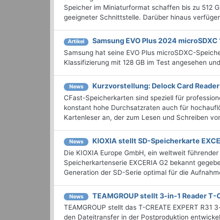
Speicher im Miniaturformat schaffen bis zu 512 
geeigneter Schnittstelle. Darüber hinaus verfügen
Samsung EVO Plus 2024 microSDXC 
Artikel
Samsung hat seine EVO Plus microSDXC-Speicherk
Klassifizierung mit 128 GB im Test angesehen un
Kurzvorstellung: Delock Card Reader
News
CFast-Speicherkarten sind speziell für professi
konstant hohe Durchsatzraten auch für hochaufl
Kartenleser an, der zum Lesen und Schreiben vo
KIOXIA stellt SD-Speicherkarte EXCE
News
Die KIOXIA Europe GmbH, ein weltweit führender 
Speicherkartenserie EXCERIA G2 bekannt gegeben.
Generation der SD-Serie optimal für die Aufnahme
TEAMGROUP stellt 3-in-1 Reader T-
News
TEAMGROUP stellt das T-CREATE EXPERT R31 3-in-1
den Dateitransfer in der Postproduktion entwickelt