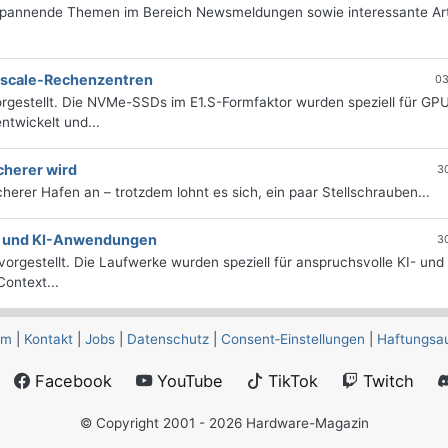
 spannende Themen im Bereich Newsmeldungen sowie interessante Art
erscale-Rechenzentren
03
rgestellt. Die NVMe-SSDs im E1.S-Formfaktor wurden speziell für GP
twickelt und...
cherer wird
3
icherer Hafen an – trotzdem lohnt es sich, ein paar Stellschrauben...
e- und KI-Anwendungen
3
orgestellt. Die Laufwerke wurden speziell für anspruchsvolle KI- und
ontext...
um
|
Kontakt
|
Jobs
|
Datenschutz
|
Consent‑Einstellungen
|
Haftungsa
Facebook
YouTube
TikTok
Twitch
© Copyright 2001 - 2026 Hardware-Magazin