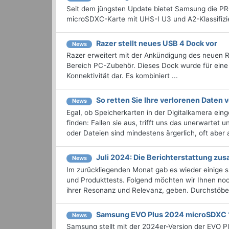
Seit dem jüngsten Update bietet Samsung die PRO
microSDXC-Karte mit UHS-I U3 und A2-Klassifizi
Razer stellt neues USB 4 Dock vor
News
Razer erweitert mit der Ankündigung des neuen R
Bereich PC-Zubehör. Dieses Dock wurde für eine ü
Konnektivität dar. Es kombiniert ...
So retten Sie Ihre verlorenen Daten
News
Egal, ob Speicherkarten in der Digitalkamera e
finden: Fallen sie aus, trifft uns das unerwartet
oder Dateien sind mindestens ärgerlich, oft aber a
Juli 2024: Die Bericht­erstattung z
News
Im zurückliegenden Monat gab es wieder einige
und Produkttests. Folgend möchten wir Ihnen noch
ihrer Resonanz und Relevanz, geben. Durchstöbern
Samsung EVO Plus 2024 microSDXC 
News
Samsung stellt mit der 2024er-Version der EVO Pl