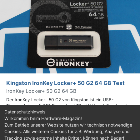
Kingston IronKey Locker+ 50 G2 64 GB Test
IronKey Locker+ 50 G2 64 GB
Der IronKey Locker+ 50 G2 von Kingston ist ein USB-
Flashspeicher mit 256 Bit starker AES-HW-Verschlüsselung im
Datenschutzhinweis
XTS-Modus. Wir haben das 64-GB-Modell im Praxistest
Willkommen beim Hardware-Magazin!
genauer begutachtet.
Zum Betrieb unserer Website nutzen wir technisch notwendige
Cookies. Alle weiteren Cookies für z.B. Werbung, Analyse und
Impressum
|
Kontakt
|
Jobs
|
Datenschutz
|
Tracking sowie externe Inhalte Dritter, können nach Bedarf