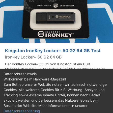
Kingston IronKey Locker+ 50 G2 64 GB Test
IronKey Locker+ 50 G2 64 GB
Der IronKey Locker+ 50 G2 von Kingston ist ein USB-
Flashspeicher mit 256 Bit starker AES-HW-Verschlüsselung im
Datenschutzhinweis
XTS-Modus. Wir haben das 64-GB-Modell im Praxistest
Willkommen beim Hardware-Magazin!
genauer begutachtet.
Zum Betrieb unserer Website nutzen wir technisch notwendige
Cookies. Alle weiteren Cookies für z.B. Werbung, Analyse und
Impressum
|
Kontakt
|
Jobs
|
Datenschutz
|
Tracking sowie externe Inhalte Dritter, können nach Bedarf
Consent‑Einstellungen
|
Haftungsausschluss
aktiviert werden und verbessern das Nutzererlebnis beim
Besuch der Website. Mehr Informationen in unserer
Feed
Facebook
YouTube
TikTok
Datenschutzerklärung
.