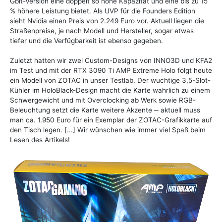
Gbit-Version eine doppelt so hohe Kapazität und eine bis zu 15
% höhere Leistung bietet. Als UVP für die Founders Edition
sieht Nvidia einen Preis von 2.249 Euro vor. Aktuell liegen die
Straßenpreise, je nach Modell und Hersteller, sogar etwas
tiefer und die Verfügbarkeit ist ebenso gegeben.
Zuletzt hatten wir zwei Custom-Designs von INNO3D und KFA2
im Test und mit der RTX 3090 Ti AMP Extreme Holo folgt heute
ein Modell von ZOTAC in unser Testlab. Der wuchtige 3,5-Slot-
Kühler im HoloBlack-Design macht die Karte wahrlich zu einem
Schwergewicht und mit Overclocking ab Werk sowie RGB-
Beleuchtung setzt die Karte weitere Akzente ‒ aktuell muss
man ca. 1.950 Euro für ein Exemplar der ZOTAC-Grafikkarte auf
den Tisch legen. [...] Wir wünschen wie immer viel Spaß beim
Lesen des Artikels!