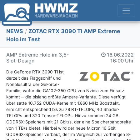
NEWS
/
ZOTAC RTX 3090 Ti AMP Extreme
Holo im Test
AMP Extreme Holo im 3,5-
16.06.2022
Slot-Design
16:00 Uhr
Die GeForce RTX 3090 Ti ist
derzeit das Flaggschiff und
Nonplusultra der GeForce-
Familie, wofür die GA102-350 GPU von Nvidia zum Einsatz
kommt ‒ die bislang größte Ampere-Variante. Diese verfügt
über satte 10.752 CUDA-Kerne mit 1.860 MHz Boosttakt,
erreicht entsprechend bis zu 78 RT-TFLOPs, 40 Shader-
TFLOPs und 320 Tensor-TFLOPs. Hinzu kommen 24 GB
GDDR6X-Speichers mit 21 Gbit/s, der eine Speicherbandbreite
von 1 TB/s bietet. Hierbei wird der neue Micron 16 Gbit
GDDR6X-Speicher verbaut, der im Vergleich zur vorherigen 8-