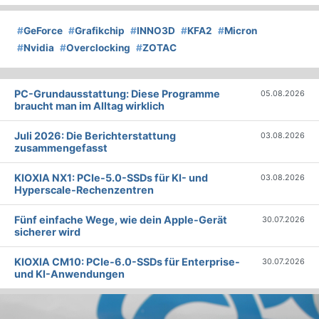
#
GeForce
#
Grafikchip
#
INNO3D
#
KFA2
#
Micron
#
Nvidia
#
Overclocking
#
ZOTAC
PC-Grundausstattung: Diese Programme
05.08.2026
braucht man im Alltag wirklich
Juli 2026: Die Bericht­erstattung
03.08.2026
zusammengefasst
KIOXIA NX1: PCIe-5.0-SSDs für KI- und
03.08.2026
Hyperscale-Rechenzentren
Fünf einfache Wege, wie dein Apple-Gerät
30.07.2026
sicherer wird
KIOXIA CM10: PCIe-6.0-SSDs für Enterprise-
30.07.2026
und KI-Anwendungen