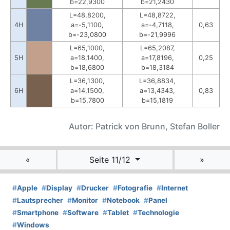
b=22,9300
b=21,2430
L=48,8200,
L=48,8722,
4H
a=-5,1100,
a=-4,7118,
0,63
b=-23,0800
b=-21,9996
L=65,1000,
L=65,2087,
5H
a=18,1400,
a=17,8196,
0,25
b=18,6800
b=18,3184
L=36,1300,
L=36,8834,
6H
a=14,1500,
a=13,4343,
0,83
b=15,7800
b=15,1819
Autor: Patrick von Brunn, Stefan Boller
«
Seite 11/12
»
#
Apple
#
Display
#
Drucker
#
Fotografie
#
Internet
#
Lautsprecher
#
Monitor
#
Notebook
#
Panel
#
Smartphone
#
Software
#
Tablet
#
Technologie
#
Windows