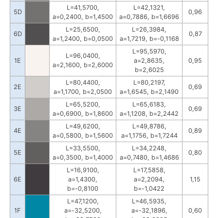
L=41,5700,
L=42,1321,
5D
0,96
a=0,2400, b=1,4500
a=0,7886, b=1,6696
L=25,6500,
L=26,3984,
6D
0,87
a=1,2400, b=0,0500
a=1,7219, b=-0,1168
L=95,5970,
L=96,0400,
1E
a=2,8635,
0,95
a=2,1600, b=2,6000
b=2,6025
L=80,4400,
L=80,2197,
2E
0,69
a=1,1700, b=2,0500
a=1,6545, b=2,1490
L=65,5200,
L=65,6183,
3E
0,69
a=0,6900, b=1,8600
a=1,1208, b=2,2442
L=49,6200,
L=49,8786,
4E
0,89
a=0,5800, b=1,5600
a=1,1756, b=1,7244
L=33,5500,
L=34,2248,
5E
0,80
a=0,3500, b=1,4000
a=0,7480, b=1,4686
L=16,9100,
L=17,5858,
6E
a=1,4300,
a=2,2094,
1,15
b=-0,8100
b=-1,0422
L=47,1200,
L=46,5935,
1F
a=-32,5200,
a=-32,1896,
0,60