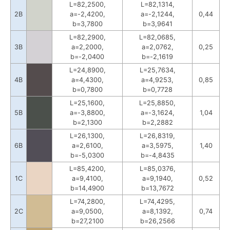
L=82,2500,
L=82,1314,
2B
a=-2,4200,
a=-2,1244,
0,44
b=3,7800
b=3,9641
L=82,2900,
L=82,0685,
3B
a=2,2000,
a=2,0762,
0,25
b=-2,0400
b=-2,1619
L=24,8900,
L=25,7634,
4B
a=4,4300,
a=4,9253,
0,85
b=0,7800
b=0,7728
L=25,1600,
L=25,8850,
5B
a=-3,8800,
a=-3,1624,
1,04
b=2,1300
b=2,2882
L=26,1300,
L=26,8319,
6B
a=2,6100,
a=3,5975,
1,40
b=-5,0300
b=-4,8435
L=85,4200,
L=85,0376,
1C
a=9,4100,
a=9,1940,
0,52
b=14,4900
b=13,7672
L=74,2800,
L=74,4295,
2C
a=9,0500,
a=8,1392,
0,74
b=27,2100
b=26,2566