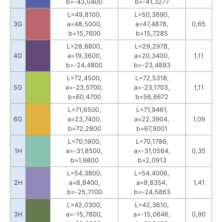
b=-43,0400
b=-41,3277
L=49,8100,
L=50,3690,
3G
a=48,5000,
a=47,4878,
0,65
b=15,7600
b=15,7285
L=28,8800,
L=29,2978,
4G
a=19,3600,
a=20,3400,
1,11
b=-24,4800
b=-23,4893
L=72,4500,
L=72,5318,
5G
a=-23,5700,
a=-23,1703,
1,11
b=60,4700
b=56,6672
L=71,6500,
L=71,9461,
6G
a=23,7400,
a=22,3904,
1,09
b=72,2800
b=67,9001
L=70,1900,
L=70,1786,
1H
a=-31,8500,
a=-31,0564,
0,35
b=1,9800
b=2,0913
L=54,3800,
L=54,4006,
2H
a=8,8400,
a=9,8354,
1,41
b=-25,7100
b=-24,5863
L=42,0300,
L=42,3610,
3H
a=-15,7800,
a=-15,0646,
0,90