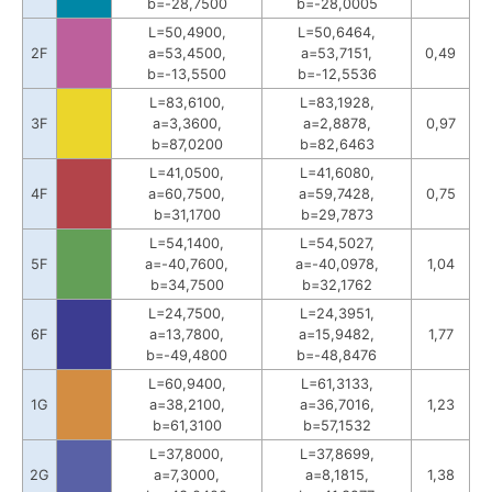
b=-28,7500
b=-28,0005
L=50,4900,
L=50,6464,
2F
a=53,4500,
a=53,7151,
0,49
b=-13,5500
b=-12,5536
L=83,6100,
L=83,1928,
3F
a=3,3600,
a=2,8878,
0,97
b=87,0200
b=82,6463
L=41,0500,
L=41,6080,
4F
a=60,7500,
a=59,7428,
0,75
b=31,1700
b=29,7873
L=54,1400,
L=54,5027,
5F
a=-40,7600,
a=-40,0978,
1,04
b=34,7500
b=32,1762
L=24,7500,
L=24,3951,
6F
a=13,7800,
a=15,9482,
1,77
b=-49,4800
b=-48,8476
L=60,9400,
L=61,3133,
1G
a=38,2100,
a=36,7016,
1,23
b=61,3100
b=57,1532
L=37,8000,
L=37,8699,
2G
a=7,3000,
a=8,1815,
1,38