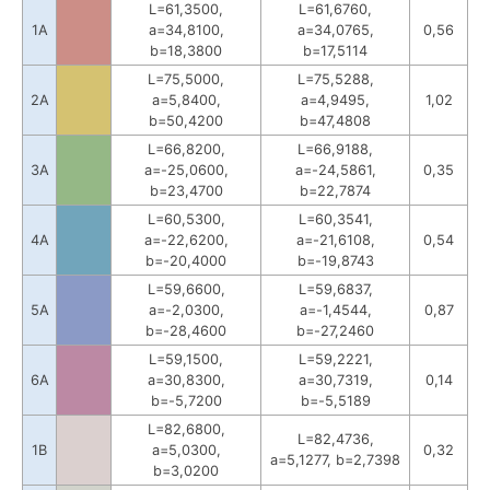
L=61,3500,
L=61,6760,
1A
a=34,8100,
a=34,0765,
0,56
b=18,3800
b=17,5114
L=75,5000,
L=75,5288,
2A
a=5,8400,
a=4,9495,
1,02
b=50,4200
b=47,4808
L=66,8200,
L=66,9188,
3A
a=-25,0600,
a=-24,5861,
0,35
b=23,4700
b=22,7874
L=60,5300,
L=60,3541,
4A
a=-22,6200,
a=-21,6108,
0,54
b=-20,4000
b=-19,8743
L=59,6600,
L=59,6837,
5A
a=-2,0300,
a=-1,4544,
0,87
b=-28,4600
b=-27,2460
L=59,1500,
L=59,2221,
6A
a=30,8300,
a=30,7319,
0,14
b=-5,7200
b=-5,5189
L=82,6800,
L=82,4736,
1B
a=5,0300,
0,32
a=5,1277, b=2,7398
b=3,0200