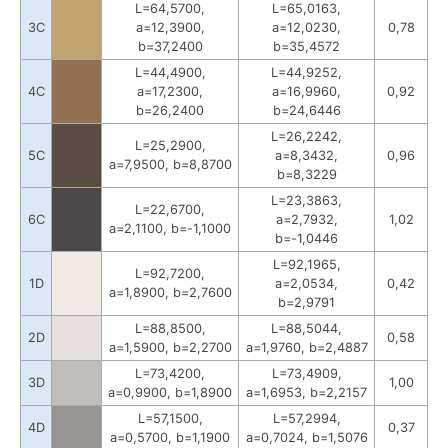
L=64,5700,
L=65,0163,
3C
a=12,3900,
a=12,0230,
0,78
b=37,2400
b=35,4572
L=44,4900,
L=44,9252,
4C
a=17,2300,
a=16,9960,
0,92
b=26,2400
b=24,6446
L=26,2242,
L=25,2900,
5C
a=8,3432,
0,96
a=7,9500, b=8,8700
b=8,3229
L=23,3863,
L=22,6700,
6C
a=2,7932,
1,02
a=2,1100, b=-1,1000
b=-1,0446
L=92,1965,
L=92,7200,
1D
a=2,0534,
0,42
a=1,8900, b=2,7600
b=2,9791
L=88,8500,
L=88,5044,
2D
0,58
a=1,5900, b=2,2700
a=1,9760, b=2,4887
L=73,4200,
L=73,4909,
3D
1,00
a=0,9900, b=1,8900
a=1,6953, b=2,2157
L=57,1500,
L=57,2994,
4D
0,37
a=0,5700, b=1,1900
a=0,7024, b=1,5076