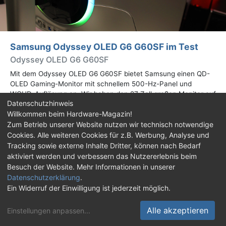
Samsung Odyssey OLED G6 G60SF im Test
Odyssey OLED G6 G60SF
Mit dem Odyssey OLED G6 G60SF bietet Samsung einen QD-
OLED Gaming-Monitor mit schnellem 500-Hz-Panel und
WQHD-Auflösung an. Wir haben den 27 Zoll großen Monitor auf
Datenschutzhinweis
Herz und Nieren geprüft.
Willkommen beim Hardware-Magazin!
Zum Betrieb unserer Website nutzen wir technisch notwendige
Impressum
|
Kontakt
|
Jobs
|
Datenschutz
|
Cookies. Alle weiteren Cookies für z.B. Werbung, Analyse und
Consent‑Einstellungen
|
Haftungsausschluss
Tracking sowie externe Inhalte Dritter, können nach Bedarf
aktiviert werden und verbessern das Nutzererlebnis beim
Feed
Facebook
YouTube
TikTok
Besuch der Website. Mehr Informationen in unserer
Datenschutzerklärung
.
Twitch
Discord
Ein Widerruf der Einwilligung ist jederzeit möglich.
© Copyright 2001 - 2026 Hardware-Magazin
Alle akzeptieren
Einstellungen anpassen
...