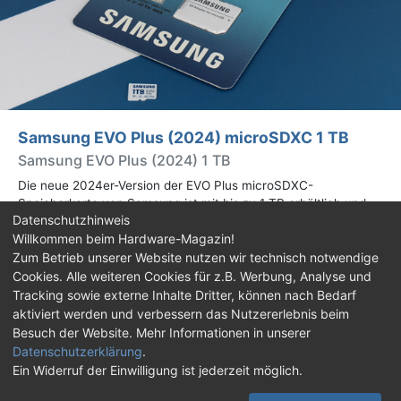
Samsung EVO Plus (2024) microSDXC 1 TB
Samsung EVO Plus (2024) 1 TB
Die neue 2024er-Version der EVO Plus microSDXC-
Speicherkarte von Samsung ist mit bis zu 1 TB erhältlich und
Datenschutzhinweis
bietet 160 MB/s lesend, statt 130 MB/s wie beim Vorgänger aus
Willkommen beim Hardware-Magazin!
2021. Mehr dazu im Test.
Zum Betrieb unserer Website nutzen wir technisch notwendige
Cookies. Alle weiteren Cookies für z.B. Werbung, Analyse und
Impressum
|
Kontakt
|
Jobs
|
Datenschutz
|
Tracking sowie externe Inhalte Dritter, können nach Bedarf
Consent‑Einstellungen
|
Haftungsausschluss
aktiviert werden und verbessern das Nutzererlebnis beim
Besuch der Website. Mehr Informationen in unserer
Feed
Facebook
YouTube
TikTok
Datenschutzerklärung
.
Ein Widerruf der Einwilligung ist jederzeit möglich.
Twitch
Discord