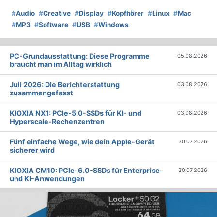
#
Audio
#
Creative
#
Display
#
Kopfhörer
#
Linux
#
Mac
#
MP3
#
Software
#
USB
#
Windows
PC-Grundausstattung: Diese Programme
05.08.2026
braucht man im Alltag wirklich
Juli 2026: Die Bericht­erstattung
03.08.2026
zusammengefasst
KIOXIA NX1: PCIe-5.0-SSDs für KI- und
03.08.2026
Hyperscale-Rechenzentren
Fünf einfache Wege, wie dein Apple-Gerät
30.07.2026
sicherer wird
KIOXIA CM10: PCIe-6.0-SSDs für Enterprise-
30.07.2026
und KI-Anwendungen