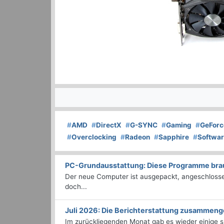
#
AMD
#
DirectX
#
G-SYNC
#
Gaming
#
GeForc
#
Overclocking
#
Radeon
#
Sapphire
#
Softwa
PC-Grundausstattung: Diese Programme brauc
Der neue Computer ist ausgepackt, angeschlossen
doch...
Juli 2026: Die Bericht­erstattung zusammeng
Im zurückliegenden Monat gab es wieder einige