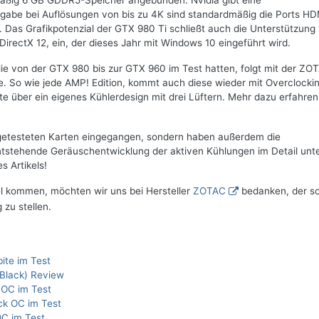
mäßig 6 GB GDDR5-Speicher angebunden. Nvidia gibt eine
gabe bei Auflösungen von bis zu 4K sind standardmäßig die Ports HD
. Das Grafikpotenzial der GTX 980 Ti schließt auch die Unterstützung
irectX 12, ein, der dieses Jahr mit Windows 10 eingeführt wird.
e von der GTX 980 bis zur GTX 960 im Test hatten, folgt mit der ZO
e. So wie jede AMP! Edition, kommt auch diese wieder mit Overclocki
 über ein eigenes Kühlerdesign mit drei Lüftern. Mehr dazu erfahren 
r getesteten Karten eingegangen, sondern haben außerdem die
tstehende Geräuschentwicklung der aktiven Kühlungen im Detail unt
 Artikels!
el kommen, möchten wir uns bei Hersteller
ZOTAC
bedanken, der s
 zu stellen.
ite im Test
Black) Review
 OC im Test
ck OC im Test
C im Test