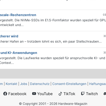
erscale-Rechenzentren
03
rgestellt. Die NVMe-SSDs im E1.S-Formfaktor wurden speziell für GP
twickelt und...
cherer wird
3
icherer Hafen an – trotzdem lohnt es sich, ein paar Stellschrauben...
e- und KI-Anwendungen
3
orgestellt. Die Laufwerke wurden speziell für anspruchsvolle KI- und
ontext...
um
|
Kontakt
|
Jobs
|
Datenschutz
|
Consent‑Einstellungen
|
Haftungsa
Facebook
YouTube
TikTok
Twitch
© Copyright 2001 - 2026 Hardware-Magazin