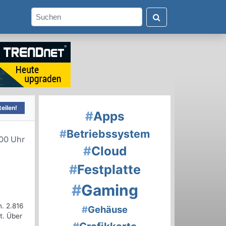
eilen!
#
Apps
#
Betriebssystem
00 Uhr
#
Cloud
#
Festplatte
#
Gaming
. 2.816
#
Gehäuse
t. Über