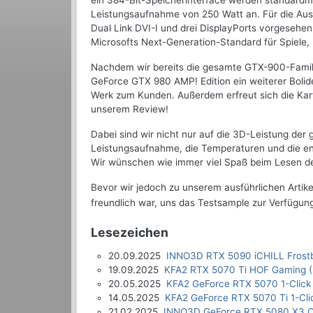
ein 384-Bit-Speicherinterface werden standard
Leistungsaufnahme von 250 Watt an. Für die Aus
Dual Link DVI-I und drei DisplayPorts vorgesehen
Microsofts Next-Generation-Standard für Spiele, D
Nachdem wir bereits die gesamte GTX-900-Famili
GeForce GTX 980 AMP! Edition ein weiterer Bolid
Werk zum Kunden. Außerdem erfreut sich die Karte
unserem Review!
Dabei sind wir nicht nur auf die 3D-Leistung de
Leistungsaufnahme, die Temperaturen und die en
Wir wünschen wie immer viel Spaß beim Lesen des
Bevor wir jedoch zu unserem ausführlichen Artik
freundlich war, uns das Testsample zur Verfügung
Lesezeichen
20.09.2025
INNO3D RTX 5090 iCHILL Frostb
19.09.2025
KFA2 RTX 5070 Ti HOF Gaming (
20.05.2025
KFA2 GeForce RTX 5070 1-Click
14.05.2025
KFA2 GeForce RTX 5070 Ti 1-Cli
21.02.2025
INNO3D GeForce RTX 5080 X3 O