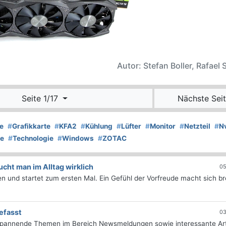
Autor: Stefan Boller, Rafael
Seite 1/17
Nächste Seit
e
#
Grafikkarte
#
KFA2
#
Kühlung
#
Lüfter
#
Monitor
#
Netzteil
#
N
re
#
Technologie
#
Windows
#
ZOTAC
ht man im Alltag wirklich
05
 und startet zum ersten Mal. Ein Gefühl der Vorfreude macht sich bre
efasst
03
 spannende Themen im Bereich Newsmeldungen sowie interessante Art