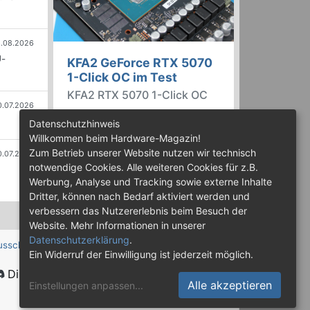
.08.2026
U-
KFA2 GeForce RTX 5070
1-Click OC im Test
KFA2 RTX 5070 1-Click OC
0.07.2026
Im günstigeren Preissegment hat
Datenschutzhinweis
Nvidia die GeForce RTX 5070
Willkommen beim Hardware-Magazin!
installiert, die auf der
Zum Betrieb unserer Website nutzen wir technisch
0.07.2026
abgespeckten Blackwell-Variante
notwendige Cookies. Alle weiteren Cookies für z.B.
GB205 basiert. Wir haben uns ein
Werbung, Analyse und Tracking sowie externe Inhalte
Custom-Design von Hersteller
Dritter, können nach Bedarf aktiviert werden und
KFA2 im Test genauer angesehen.
verbessern das Nutzererlebnis beim Besuch der
Website. Mehr Informationen in unserer
Datenschutzerklärung
.
usschluss
Ein Widerruf der Einwilligung ist jederzeit möglich.
Discord
Alle akzeptieren
Einstellungen anpassen
...