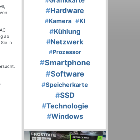
#
Grafikkarte
MI,
#
Hardware
 von
#
Kamera
#
KI
#
Kühlung
TAC
ng ab
#
Netzwerk
Sie in
#
Prozessor
#
Smartphone
ersucht.
#
Software
#
Speicherkarte
o
#
SSD
#
Technologie
#
Windows