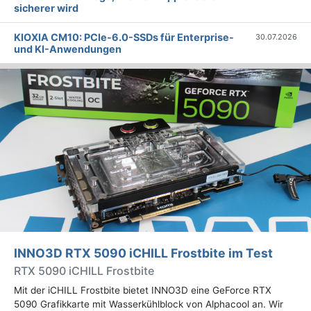
sicherer wird
KIOXIA CM10: PCIe-6.0-SSDs für Enterprise-
30.07.2026
und KI-Anwendungen
INNO3D RTX 5090 iCHILL Frostbite im Test
RTX 5090 iCHILL Frostbite
Mit der iCHILL Frostbite bietet INNO3D eine GeForce RTX
5090 Grafikkarte mit Wasserkühlblock von Alphacool an. Wir