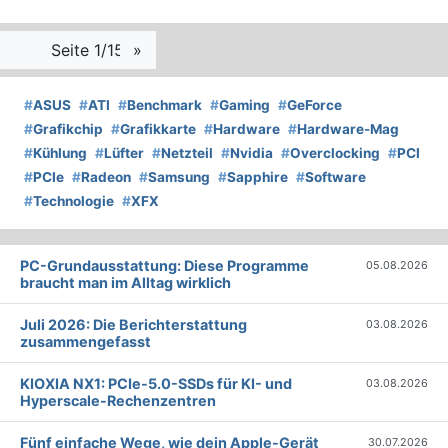
Seite 1/15
»
#
ASUS
#
ATI
#
Benchmark
#
Gaming
#
GeForce
#
Grafikchip
#
Grafikkarte
#
Hardware
#
Hardware-Mag
#
Kühlung
#
Lüfter
#
Netzteil
#
Nvidia
#
Overclocking
#
PCI
#
PCIe
#
Radeon
#
Samsung
#
Sapphire
#
Software
#
Technologie
#
XFX
PC-Grundausstattung: Diese Programme
05.08.2026
braucht man im Alltag wirklich
Juli 2026: Die Bericht­erstattung
03.08.2026
zusammengefasst
KIOXIA NX1: PCIe-5.0-SSDs für KI- und
03.08.2026
Hyperscale-Rechenzentren
Fünf einfache Wege, wie dein Apple-Gerät
30.07.2026