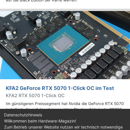
KFA2 GeForce RTX 5070 1-Click OC im Test
KFA2 RTX 5070 1-Click OC
Im günstigeren Preissegment hat Nvidia die GeForce RTX 5070
installiert, die auf der abgespeckten Blackwell-Variante GB205
Datenschutzhinweis
basiert. Wir haben uns ein Custom-Design von Hersteller KFA2
Willkommen beim Hardware-Magazin!
im Test genauer angesehen.
Zum Betrieb unserer Website nutzen wir technisch notwendige