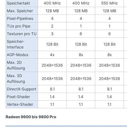
Speichertakt
400
MHz
400 MHz
550 MHz
Max. Speicher
128 MB
128 MB
128 MB
Pixel-Pipelines
4
4
4
TUs pro Pipe
2
1
1
Texturen pro TU
3
6
6
Speicher-
128
Bit
128 Bit
128 Bit
Interface
AGP-Modus
4
x
8x
8x
Max. 2D
2048x1536
2048x1536
2048x1536
Auflösung
Max. 3D
2048x1536
2048x1536
2048x1536
Auflösung
DirectX-Support
8.1
8.1
8.1
Pixel-Shader
1.4
1.4
1.4
Vertex-Shader
1.1
1.1
1.1
Radeon 9600 bis 9800 Pro