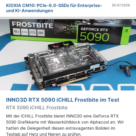
KIOXIA CM10: PCIe-6.0-SSDs für Enterprise-
30.07.2026
und KI-Anwendungen
INNO3D RTX 5090 iCHILL Frostbite im Test
RTX 5090 iCHILL Frostbite
Mit der iCHILL Frostbite bietet INNO3D eine GeForce RTX
5090 Grafikkarte mit Wasserkühlblock von Alphacool an. Wir
hatten die Gelegenheit diesen extravaganten Boliden im
Testlab auf Herz und Nieren zu prüfen.