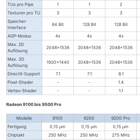
TUs pro Pipe
1
1
2
Texturen pro TU
3
3
3
Speicher-
64
Bit
128
Bit
128 Bit
Interface
AGP-Modus
4
x
4
x
4x
Max. 2D
2048x1536
2048x1536
2048x1536
Auflösung
Max. 3D
1920x1440
2048x1536
2048x1536
Auflösung
DirectX-Support
7.1
7.1
8.1
Pixel-Shader
-
-
1.4
Vertex-Shader
-
-
1.1
Radeon 9100 bis 9500 Pro
Modelle
9100
9200
9200
Pro
Fertigung
0,15 µm
0,15 µm
0,15 µm
Chiptakt
250
MHz
250 MHz
275 MHz