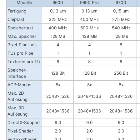
Modelle
9600
9600
Pro
9700
Fertigung
0,13 µm
0,13 µm
0,15 µm
Chiptakt
325 MHz
400 MHz
275 MHz
Speichertakt
400 MHz
600 MHz
540 MHz
Max. Speicher
128 MB
128 MB
128 MB
Pixel-Pipelines
4
4
8
TUs pro Pipe
1
1
1
Texturen pro TU
8
8
8
Speicher-
128 Bit
128 Bit
256 Bit
Interface
AGP-Modus
8x
8x
8x
Max. 2D
2048x1536
2048x1536
2048x1536
Auflösung
Max. 3D
2048x1536
2048x1536
2048x1536
Auflösung
DirectX-Support
9.0
9.0
9.0
Pixel-Shader
2.0
2.0
2.0
Vertex-Shader
2.0
2.0
2.0