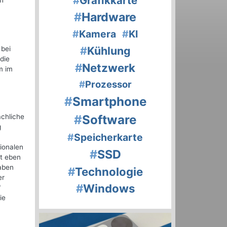
#
Grafikkarte
ch
#
Hardware
#
Kamera
#
KI
#
Kühlung
 bei
die
#
Netzwerk
m im
#
Prozessor
#
Smartphone
achliche
#
Software
g
#
Speicherkarte
ionalen
#
SSD
ht eben
gaben
#
Technologie
er
#
Windows
"
ie