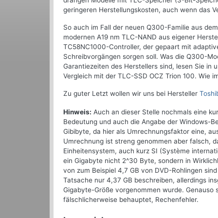
drängen Modelle mit TLC-Speicher (3-Bit-Speicher
geringeren Herstellungskosten, auch wenn das Ve
So auch im Fall der neuen Q300-Familie aus dem 
modernen A19 nm TLC-NAND aus eigener Herstelle
TC58NC1000-Controller, der gepaart mit adaptiv
Schreibvorgängen sorgen soll. Was die Q300-Mod
Garantiezeiten des Herstellers sind, lesen Sie 
Vergleich mit der TLC-SSD OCZ Trion 100. Wie im
Zu guter Letzt wollen wir uns bei Hersteller
Toshi
Hinweis:
Auch an dieser Stelle nochmals eine ku
Bedeutung und auch die Angabe der Windows-Bet
Gibibyte, da hier als Umrechnungsfaktor eine, a
Umrechnung ist streng genommen aber falsch, da 
Einheitensystem, auch kurz SI (Système internati
ein Gigabyte nicht 2^30 Byte, sondern in Wirkli
von zum Beispiel 4,7 GB von DVD-Rohlingen sind
Tatsache nur 4,37 GB beschreiben, allerdings ins
Gigabyte-Größe vorgenommen wurde. Genauso sind
fälschlicherweise behauptet, Rechenfehler.