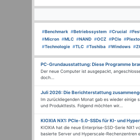
#
Benchmark
#
Betriebssystem
#
Crucial
#
Fes
#
Micron
#
MLC
#
NAND
#
OCZ
#
PCIe
#
Plexto
#
Technologie
#
TLC
#
Toshiba
#
Windows
#
Z
PC-Grundausstattung: Diese Programme brauc
Der neue Computer ist ausgepackt, angeschlossen
doch...
Juli 2026: Die Bericht­erstattung zusammeng
Im zurückliegenden Monat gab es wieder einige
und Produkttests. Folgend möchten wir...
KIOXIA NX1: PCIe-5.0-SSDs für KI- und Hyp
KIOXIA hat die neue Enterprise-SSD-Serie NX1 vo
basierte Server und Hyperscale-Rechenzentren en