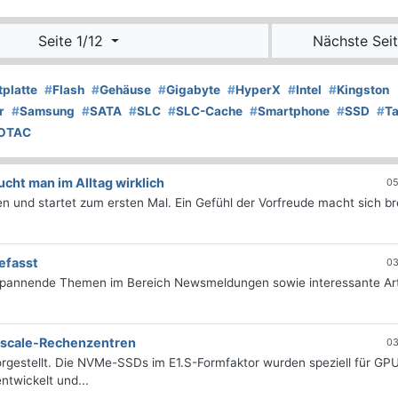
Seite 1/12
Nächste Seit
tplatte
#
Flash
#
Gehäuse
#
Gigabyte
#
HyperX
#
Intel
#
Kingston
r
#
Samsung
#
SATA
#
SLC
#
SLC-Cache
#
Smartphone
#
SSD
#
Ta
OTAC
ht man im Alltag wirklich
05
 und startet zum ersten Mal. Ein Gefühl der Vorfreude macht sich bre
efasst
03
 spannende Themen im Bereich Newsmeldungen sowie interessante Art
erscale-Rechenzentren
03
rgestellt. Die NVMe-SSDs im E1.S-Formfaktor wurden speziell für GP
twickelt und...