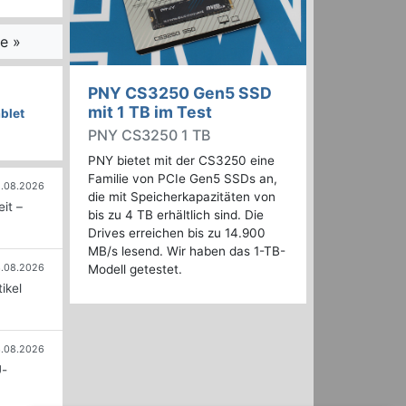
e »
PNY CS3250 Gen5 SSD
mit 1 TB im Test
blet
PNY CS3250 1 TB
PNY bietet mit der CS3250 eine
Familie von PCIe Gen5 SSDs an,
.08.2026
die mit Speicherkapazitäten von
it –
bis zu 4 TB erhältlich sind. Die
Drives erreichen bis zu 14.900
MB/s lesend. Wir haben das 1-TB-
.08.2026
Modell getestet.
ikel
.08.2026
U-