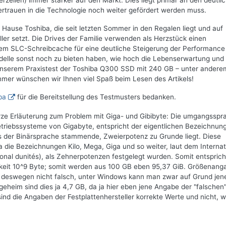
zellen) immer stärker auf den Markt. Dies liegt primär an den deutli
rtrauen in die Technologie noch weiter gefördert werden muss.
Hause Toshiba, die seit letzten Sommer in den Regalen liegt und auf
r setzt. Die Drives der Familie verwenden als Herzstück einen
em SLC-Schreibcache für eine deutliche Steigerung der Performance
elle sonst noch zu bieten haben, wie hoch die Lebenserwartung und 
in unserem Praxistest der Toshiba Q300 SSD mit 240 GB – unter andere
mer wünschen wir Ihnen viel Spaß beim Lesen des Artikels!
ba
für die Bereitstellung des Testmusters bedanken.
rze Erläuterung zum Problem mit Giga- und Gibibyte: Die umgangsspr
riebssysteme von Gigabyte, entspricht der eigentlichen Bezeichnun
us der Binärsprache stammende, Zweierpotenz zu Grunde liegt. Diese
die Bezeichnungen Kilo, Mega, Giga und so weiter, laut dem Internat
onal dunités), als Zehnerpotenzen festgelegt wurden. Somit entspric
chkeit 10^9 Byte; somit werden aus 100 GB eben 95,37 GiB. Größenan
 deswegen nicht falsch, unter Windows kann man zwar auf Grund jen
geheim sind dies ja 4,7 GB, da ja hier eben jene Angabe der "falschen
 die Angaben der Festplattenhersteller korrekte Werte und nicht, w