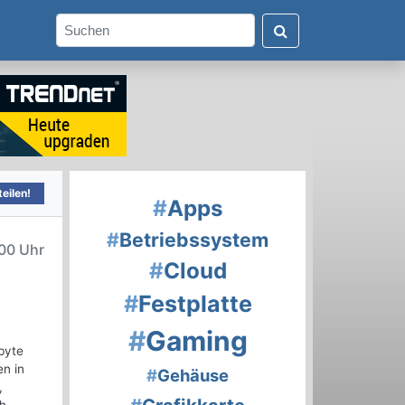
eilen!
#
Apps
#
Betriebssystem
00 Uhr
#
Cloud
#
Festplatte
#
Gaming
abyte
en in
#
Gehäuse
,