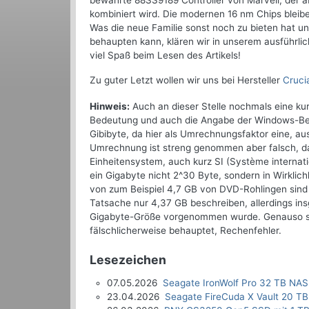
bewährte 88SS9189 Controller von Marvell, der 
kombiniert wird. Die modernen 16 nm Chips bleib
Was die neue Familie sonst noch zu bieten hat un
behaupten kann, klären wir in unserem ausführl
viel Spaß beim Lesen des Artikels!
Zu guter Letzt wollen wir uns bei Hersteller
Cruci
Hinweis:
Auch an dieser Stelle nochmals eine ku
Bedeutung und auch die Angabe der Windows-Bet
Gibibyte, da hier als Umrechnungsfaktor eine, a
Umrechnung ist streng genommen aber falsch, da 
Einheitensystem, auch kurz SI (Système internati
ein Gigabyte nicht 2^30 Byte, sondern in Wirkli
von zum Beispiel 4,7 GB von DVD-Rohlingen sind
Tatsache nur 4,37 GB beschreiben, allerdings ins
Gigabyte-Größe vorgenommen wurde. Genauso sind
fälschlicherweise behauptet, Rechenfehler.
Lesezeichen
07.05.2026
Seagate IronWolf Pro 32 TB NAS
23.04.2026
Seagate FireCuda X Vault 20 TB