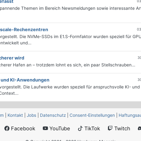
efasst
03
 spannende Themen im Bereich Newsmeldungen sowie interessante Art
erscale-Rechenzentren
03
rgestellt. Die NVMe-SSDs im E1.S-Formfaktor wurden speziell für GP
twickelt und...
cherer wird
3
icherer Hafen an – trotzdem lohnt es sich, ein paar Stellschrauben...
e- und KI-Anwendungen
3
orgestellt. Die Laufwerke wurden speziell für anspruchsvolle KI- und
ontext...
um
|
Kontakt
|
Jobs
|
Datenschutz
|
Consent‑Einstellungen
|
Haftungsa
Facebook
YouTube
TikTok
Twitch