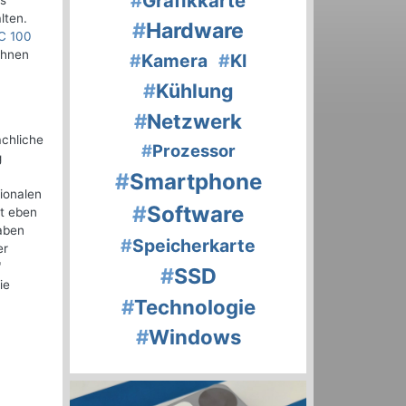
#
Grafikkarte
es
lten.
#
Hardware
C 100
Ihnen
#
Kamera
#
KI
#
Kühlung
#
Netzwerk
achliche
#
Prozessor
g
#
Smartphone
ionalen
#
Software
ht eben
gaben
#
Speicherkarte
er
"
#
SSD
ie
#
Technologie
#
Windows