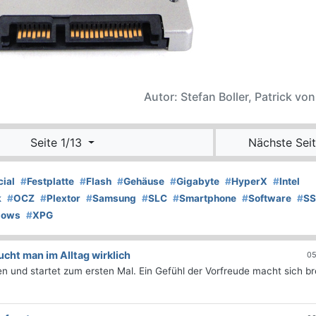
Autor: Stefan Boller, Patrick vo
Seite 1/13
Nächste Seit
cial
#
Festplatte
#
Flash
#
Gehäuse
#
Gigabyte
#
HyperX
#
Intel
k
#
OCZ
#
Plextor
#
Samsung
#
SLC
#
Smartphone
#
Software
#
S
dows
#
XPG
ht man im Alltag wirklich
05
 und startet zum ersten Mal. Ein Gefühl der Vorfreude macht sich bre