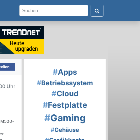
eilen!
#
Apps
#
Betriebssystem
00 Uhr
#
Cloud
#
Festplatte
#
Gaming
r M500-
#
Gehäuse
er