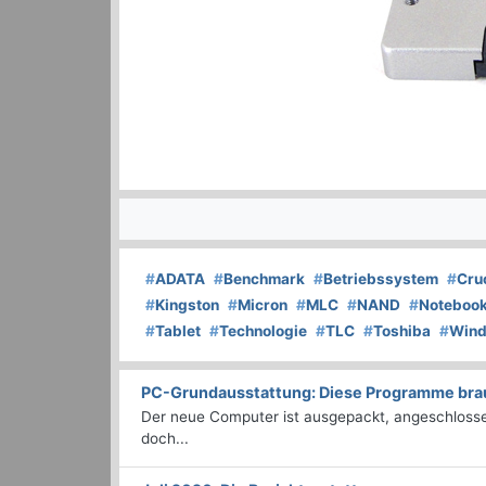
#
ADATA
#
Benchmark
#
Betriebssystem
#
Cru
#
Kingston
#
Micron
#
MLC
#
NAND
#
Noteboo
#
Tablet
#
Technologie
#
TLC
#
Toshiba
#
Win
PC-Grundausstattung: Diese Programme brauc
Der neue Computer ist ausgepackt, angeschlossen
doch...