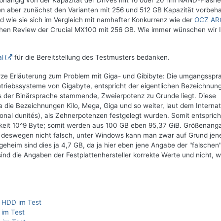
abhängig von der Kapazität der Drives mit 16 oder 20 nm NAND-Flash
en aber zunächst den Varianten mit 256 und 512 GB Kapazität vorbeha
d wie sie sich im Vergleich mit namhafter Konkurrenz wie der
OCZ AR
ichen Review der Crucial MX100 mit 256 GB. Wie immer wünschen wir 
al
für die Bereitstellung des Testmusters bedanken.
rze Erläuterung zum Problem mit Giga- und Gibibyte: Die umgangsspr
riebssysteme von Gigabyte, entspricht der eigentlichen Bezeichnun
us der Binärsprache stammende, Zweierpotenz zu Grunde liegt. Diese
die Bezeichnungen Kilo, Mega, Giga und so weiter, laut dem Internat
onal dunités), als Zehnerpotenzen festgelegt wurden. Somit entspric
chkeit 10^9 Byte; somit werden aus 100 GB eben 95,37 GiB. Größenan
 deswegen nicht falsch, unter Windows kann man zwar auf Grund jen
geheim sind dies ja 4,7 GB, da ja hier eben jene Angabe der "falschen
 die Angaben der Festplattenhersteller korrekte Werte und nicht, w
 HDD im Test
 im Test