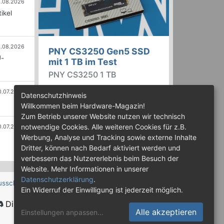
.08.2026
ikel
.08.2026
PNY CS3250 Gen5 SSD
U-
mit 1 TB im Test
PNY CS3250 1 TB
PNY bietet mit der CS3250 eine
0.07.2026
Datenschutzhinweis
Familie von PCIe Gen5 SSDs an,
Willkommen beim Hardware-Magazin!
die mit Speicherkapazitäten von
Zum Betrieb unserer Website nutzen wir technisch
bis zu 4 TB erhältlich sind. Die
notwendige Cookies. Alle weiteren Cookies für z.B.
0.07.2026
Drives erreichen bis zu 14.900
Werbung, Analyse und Tracking sowie externe Inhalte
MB/s lesend. Wir haben das 1-TB-
Dritter, können nach Bedarf aktiviert werden und
Modell getestet.
verbessern das Nutzererlebnis beim Besuch der
Website. Mehr Informationen in unserer
Datenschutzerklärung
.
usschluss
Ein Widerruf der Einwilligung ist jederzeit möglich.
Discord
Alle akzeptieren
Einstellungen anpassen
...