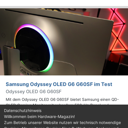
Samsung Odyssey OLED G6 G60SF im Test
Odyssey OLED G6 G60SF
Mit dem Odyssey OLED G6 G60SF bietet Samsung einen QD-
OLED Gaming-Monitor mit schnellem 500-Hz-Panel und
Datenschutzhinweis
WQHD-Auflösung an. Wir haben den 27 Zoll großen Monitor auf
Willkommen beim Hardware-Magazin!
Herz und Nieren geprüft.
Zum Betrieb unserer Website nutzen wir technisch notwendige