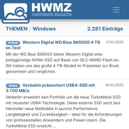
THEMEN
/
Windows
2.281 Einträge
Western Digital WD Blue SN5000 4 TB
27.02.2025
Artikel
im Test
Mit der WD Blue SN5000 bietet Western Digital eine
preisgünstige NVMe-SSD auf Basis von QLC-NAND-Flash an.
Wir haben uns das große 4-TB-Modell im Praxistest zur Brust
genommen und verglichen.
Verbatim präsentiert USB4-SSD mit
26.02.2025
News
3.700 MB/s
Verbatim erweitert sein Portfolio um die neue TurboMetal SSD
mit neuester USB4-Technologie. Diese externe SSD setzt laut
Hersteller neue Maßstäbe in puncto Performance,
Langlebigkeit und Zuverlässigkeit – ideal für die Anforderungen
von professionellen Anwendern und Power-Usern. Die
TurboMetal SSD erreicht ...