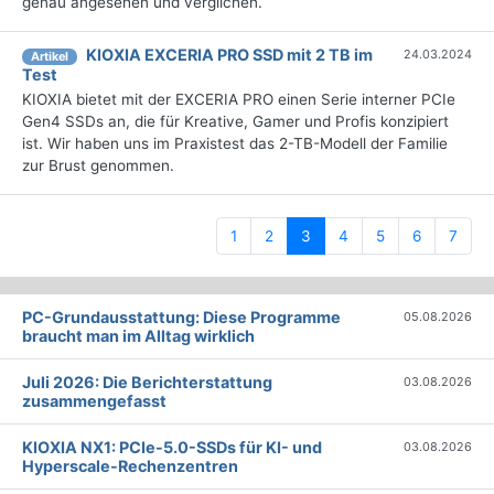
genau angesehen und verglichen.
KIOXIA EXCERIA PRO SSD mit 2 TB im
24.03.2024
Artikel
Test
KIOXIA bietet mit der EXCERIA PRO einen Serie interner PCIe
Gen4 SSDs an, die für Kreative, Gamer und Profis konzipiert
ist. Wir haben uns im Praxistest das 2-TB-Modell der Familie
zur Brust genommen.
(current)
1
2
3
4
5
6
7
PC-Grundausstattung: Diese Programme
05.08.2026
braucht man im Alltag wirklich
Juli 2026: Die Bericht­erstattung
03.08.2026
zusammengefasst
KIOXIA NX1: PCIe-5.0-SSDs für KI- und
03.08.2026
Hyperscale-Rechenzentren