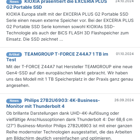
KIOXIA präsentiert die EXCERIA PLUS
24.10.2024
News
G2 Portable SSD
KIOXIA Europa stellt mit der EXCERIA PLUS G2 Portable SSD
Serie einen neuen externe Speicher vor. Bei der EXCERIA PLUS
G2 Portable SSD Serie kommen sowohl KIOXIAs SSD-
Technologie als auch der BiCS FLASH 3D Flashspeicher zum
Einsatz. Die SSD zeichnet ...
TEAMGROUP T-FORCE Z44A7 1 TB im
01.10.2024
Artikel
Test
Mit der T-FORCE Z44A7 hat Hersteller TEAMGROUP eine neue
Gen4-SSD auf den europäischen Markt gebracht. Wir haben
uns das Modell mit 1 TB Speicherplatz in der Praxis ganz genau
angesehen.
Philips 27B2U6903: 4K-Business-
26.09.2024
News
Monitor mit Thunderbolt 4
Ob brillante Darstellungen dank UHD-4K-Auflösung oder
vielfältige Anschlussoptionen dank Thunderbolt 4: Der 68,6 cm
(27“) Business-Monitor Philips 27B2U6903 ist mit einer ganzen
Reihe modernster Technologien ausgestattet, die das Arbeiten
am Bildschirm deutlich vereinfachen und optimieren.