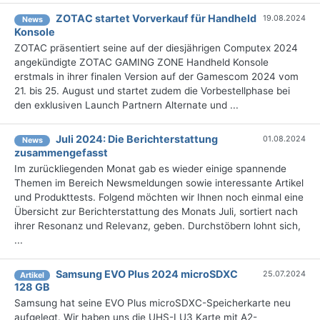
ZOTAC startet Vorverkauf für Handheld
19.08.2024
News
Konsole
ZOTAC präsentiert seine auf der diesjährigen Computex 2024
angekündigte ZOTAC GAMING ZONE Handheld Konsole
erstmals in ihrer finalen Version auf der Gamescom 2024 vom
21. bis 25. August und startet zudem die Vorbestellphase bei
den exklusiven Launch Partnern Alternate und ...
Juli 2024: Die Bericht­erstattung
01.08.2024
News
zusammengefasst
Im zurückliegenden Monat gab es wieder einige spannende
Themen im Bereich Newsmeldungen sowie interessante Artikel
und Produkttests. Folgend möchten wir Ihnen noch einmal eine
Übersicht zur Berichterstattung des Monats Juli, sortiert nach
ihrer Resonanz und Relevanz, geben. Durchstöbern lohnt sich,
...
Samsung EVO Plus 2024 microSDXC
25.07.2024
Artikel
128 GB
Samsung hat seine EVO Plus microSDXC-Speicherkarte neu
aufgelegt. Wir haben uns die UHS-I U3 Karte mit A2-