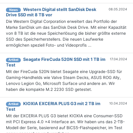
Western Digital stellt SanDisk Desk
08.05.2024
News
Drive SSD mit 8 TB vor
Die Western Digital Corporation erweitert das Portfolio der
Marke SanDisk um das SanDisk Desk Drive. Mit einer Kapazität
von 8 TB ist die neue Speicherlösung die bisher größte externe
SSD des Speicherherstellers. Die neuen Laufwerke
ermöglichen speziell Foto- und Videoprofis ...
Seagate FireCuda 520N SSD mit 1 TB im
17.04.2024
Artikel
Test
Mit der FireCuda 520N bietet Seagate eine Upgrade-SSD für
Gaming-Handhelds wie Valve Steam Decks, ASUS ROG Ally,
Lenovo Legion Go, Microsoft Surface und andere an. Wir
haben die kompakte M.2 2230 SSD getestet.
KIOXIA EXCERIA PLUS G3 mit 2 TB im
10.04.2024
Artikel
Test
Mit der EXCERIA PLUS G3 bietet KIOXIA eine Consumer-SSD
mit PCI Express 4.0 x4 Interface an. Wir haben uns das 2-TB-
Modell der Serie, basierend auf BiCS5-Flashspeicher, im Test