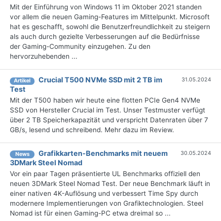
Mit der Einführung von Windows 11 im Oktober 2021 standen
vor allem die neuen Gaming-Features im Mittelpunkt. Microsoft
hat es geschafft, sowohl die Benutzerfreundlichkeit zu steigern
als auch durch gezielte Verbesserungen auf die Bedürfnisse
der Gaming-Community einzugehen. Zu den
hervorzuhebenden ...
Crucial T500 NVMe SSD mit 2 TB im
31.05.2024
Artikel
Test
Mit der T500 haben wir heute eine flotten PCIe Gen4 NVMe
SSD von Hersteller Crucial im Test. Unser Testmuster verfügt
über 2 TB Speicherkapazität und verspricht Datenraten über 7
GB/s, lesend und schreibend. Mehr dazu im Review.
Grafikkarten-Benchmarks mit neuem
30.05.2024
News
3DMark Steel Nomad
Vor ein paar Tagen präsentierte UL Benchmarks offiziell den
neuen 3DMark Steel Nomad Test. Der neue Benchmark läuft in
einer nativen 4K-Auflösung und verbessert Time Spy durch
modernere Implementierungen von Grafiktechnologien. Steel
Nomad ist für einen Gaming-PC etwa dreimal so ...