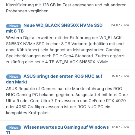
Klassifizierung mit 128 GB im Test angesehen und mit anderen
Probanden verglichen.
Neue WD_BLACK SN850X NVMe SSD
24.07.2024
News
mit 8 TB
Western Digital erweitert mit der Einführung der WD_BLACK
SN850X NVMe SSD in einer 8 TB Variante (erhältlich mit und
ohne Kühlkörper) sein Angebot an leistungsstarken Gaming-
Speicherlösungen nach PCIe Gen4 Standard. Zudem ergänzt
zukünftig eine neue 4 TB WD_BLACK SN850X NVMe ...
ASUS bringt den ersten ROG NUC auf
15.07.2024
News
den Markt
ASUS Republic of Gamers hat die Markteinführung des ROG
NUC Gaming PC bekannt gegeben. Ausgestattet mit Intel Core
Ultra 9 oder Core Ultra 7 Prozessoren und GeForce RTX 4070
oder 4060 Grafikprozessoren ist der ROG NUC PC ein
kompaktes Kraftpaket. ...
Wissenswertes zu Gaming auf Windows
12.07.2024
News
11