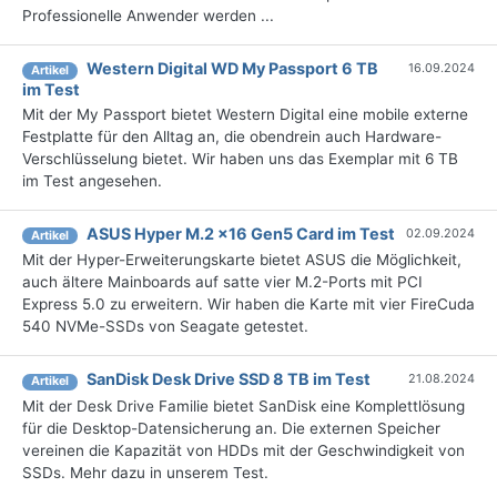
Professionelle Anwender werden ...
Western Digital WD My Passport 6 TB
16.09.2024
Artikel
im Test
Mit der My Passport bietet Western Digital eine mobile externe
Festplatte für den Alltag an, die obendrein auch Hardware-
Verschlüsselung bietet. Wir haben uns das Exemplar mit 6 TB
im Test angesehen.
ASUS Hyper M.2 x16 Gen5 Card im Test
02.09.2024
Artikel
Mit der Hyper-Erweiterungskarte bietet ASUS die Möglichkeit,
auch ältere Mainboards auf satte vier M.2-Ports mit PCI
Express 5.0 zu erweitern. Wir haben die Karte mit vier FireCuda
540 NVMe-SSDs von Seagate getestet.
SanDisk Desk Drive SSD 8 TB im Test
21.08.2024
Artikel
Mit der Desk Drive Familie bietet SanDisk eine Komplettlösung
für die Desktop-Datensicherung an. Die externen Speicher
vereinen die Kapazität von HDDs mit der Geschwindigkeit von
SSDs. Mehr dazu in unserem Test.