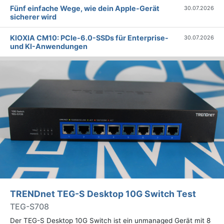
Fünf einfache Wege, wie dein Apple-Gerät
30.07.2026
sicherer wird
KIOXIA CM10: PCIe-6.0-SSDs für Enterprise-
30.07.2026
und KI-Anwendungen
TRENDnet TEG-S Desktop 10G Switch Test
TEG-S708
Der TEG-S Desktop 10G Switch ist ein unmanaged Gerät mit 8