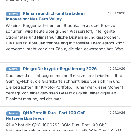
Klimafreundlich und trotzdem
19.01.2026
News
Innovation: Net Zero Valley
Wo einst Bagger ratterten, um Braunkohle aus der Erde zu
schürfen, wird heute über grünen Wasserstoff, intelligente
Stromnetze und klimafreundliche Digitalisierung gesprochen.
Die Lausitz, über Jahrzehnte eng mit fossiler Energieproduktion
verwoben, steht vor einer Zäsur, die sich gewaschen hat. Was
...
Die große Krypto-Regulierung 2026
12.01.2026
News
Das neue Jahr hat begonnen und Sie sitzen mal wieder in Ihrer
Gaming-Höhle, die Grafikkarte schnurrt leise vor sich hin und
Sie betrachten Ihr Krypto-Portfolio. Früher war dieser Moment
geprägt von einer gewissen Gesetzlosigkeit, einer digitalen
Pionierstimmung, bei der man ...
QNAP stellt Dual-Port 100 GbE
10.01.2026
News
Netzwerkkarte vor
QNAP hat die QXG-100G2SF-BCM Dual-Port 100 GbE
Netzwerkerweiterungskarte vorgestellt. Mit PCIe Gen 4.0 x16,