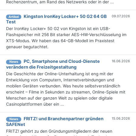
Rechenzentrum, am Rand des Netzwerks oder in der ...
Kingston IronKey Locker+ 50 G2 64 GB
09.07.2026
Artikel
Test
Der IronKey Locker+ 50 G2 von Kingston ist ein USB-
Flashspeicher mit 256 Bit starker AES-HW-Verschlüsselung im
XTS-Modus. Wir haben das 64-GB-Modell im Praxistest
genauer begutachtet.
PC, Smartphone und Cloud-Dienste
16.06.2026
News
verändern die Freizeitgestaltung
Die Geschichte der Online-Unterhaltung ist eng mit der
Entwicklung von Computern, Internetverbindungen und
mobilen Geräten verbunden. Was heute selbstverständlich
erscheint – Filme in Sekunden zu streamen, Online-Spiele mit
Menschen auf der ganzen Welt zu spielen oder digitale
Casinoplattformen über ein ...
FRITZ! und Branchenpartner gründen
15.06.2026
News
SAFENet
FRITZ! gehört zu den Gründungsmitgliedern der neuen