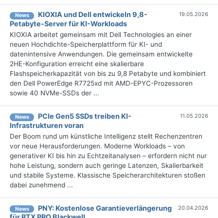
KIOXIA und Dell entwickeln 9,8-
19.05.2026
News
Petabyte-Server für KI-Workloads
KIOXIA arbeitet gemeinsam mit Dell Technologies an einer
neuen Hochdichte-Speicherplattform für KI- und
datenintensive Anwendungen. Die gemeinsam entwickelte
2HE-Konfiguration erreicht eine skalierbare
Flashspeicherkapazität von bis zu 9,8 Petabyte und kombiniert
den Dell PowerEdge R7725xd mit AMD-EPYC-Prozessoren
sowie 40 NVMe-SSDs der ...
PCIe Gen5 SSDs treiben KI-
11.05.2026
News
Infrastrukturen voran
Der Boom rund um künstliche Intelligenz stellt Rechenzentren
vor neue Herausforderungen. Moderne Workloads – von
generativer KI bis hin zu Echtzeitanalysen – erfordern nicht nur
hohe Leistung, sondern auch geringe Latenzen, Skalierbarkeit
und stabile Systeme. Klassische Speicherarchitekturen stoßen
dabei zunehmend ...
PNY: Kostenlose Garantieverlängerung
20.04.2026
News
für RTX PRO Blackwell