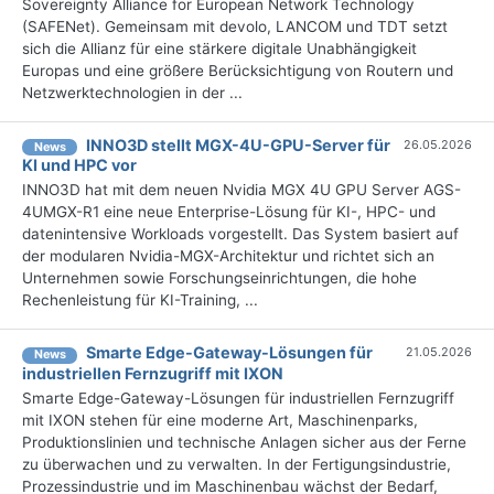
Sovereignty Alliance for European Network Technology
(SAFENet). Gemeinsam mit devolo, LANCOM und TDT setzt
sich die Allianz für eine stärkere digitale Unabhängigkeit
Europas und eine größere Berücksichtigung von Routern und
Netzwerktechnologien in der ...
INNO3D stellt MGX-4U-GPU-Server für
26.05.2026
News
KI und HPC vor
INNO3D hat mit dem neuen Nvidia MGX 4U GPU Server AGS-
4UMGX-R1 eine neue Enterprise-Lösung für KI-, HPC- und
datenintensive Workloads vorgestellt. Das System basiert auf
der modularen Nvidia-MGX-Architektur und richtet sich an
Unternehmen sowie Forschungseinrichtungen, die hohe
Rechenleistung für KI-Training, ...
Smarte Edge-Gateway-Lösungen für
21.05.2026
News
industriellen Fernzugriff mit IXON
Smarte Edge-Gateway-Lösungen für industriellen Fernzugriff
mit IXON stehen für eine moderne Art, Maschinenparks,
Produktionslinien und technische Anlagen sicher aus der Ferne
zu überwachen und zu verwalten. In der Fertigungsindustrie,
Prozessindustrie und im Maschinenbau wächst der Bedarf,