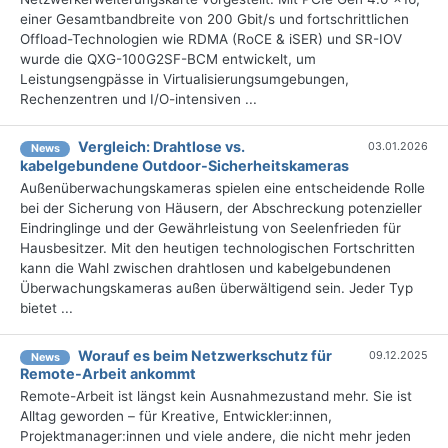
einer Gesamtbandbreite von 200 Gbit/s und fortschrittlichen
Offload-Technologien wie RDMA (RoCE & iSER) und SR-IOV
wurde die QXG-100G2SF-BCM entwickelt, um
Leistungsengpässe in Virtualisierungsumgebungen,
Rechenzentren und I/O-intensiven ...
Vergleich: Drahtlose vs.
03.01.2026
News
kabelgebundene Outdoor-Sicherheitskameras
Außenüberwachungskameras spielen eine entscheidende Rolle
bei der Sicherung von Häusern, der Abschreckung potenzieller
Eindringlinge und der Gewährleistung von Seelenfrieden für
Hausbesitzer. Mit den heutigen technologischen Fortschritten
kann die Wahl zwischen drahtlosen und kabelgebundenen
Überwachungskameras außen überwältigend sein. Jeder Typ
bietet ...
Worauf es beim Netzwerkschutz für
09.12.2025
News
Remote-Arbeit ankommt
Remote-Arbeit ist längst kein Ausnahmezustand mehr. Sie ist
Alltag geworden – für Kreative, Entwickler:innen,
Projektmanager:innen und viele andere, die nicht mehr jeden