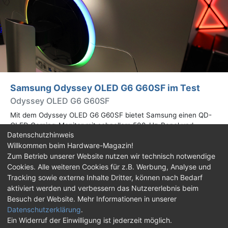
Samsung Odyssey OLED G6 G60SF im Test
Odyssey OLED G6 G60SF
Mit dem Odyssey OLED G6 G60SF bietet Samsung einen QD-
OLED Gaming-Monitor mit schnellem 500-Hz-Panel und
Datenschutzhinweis
WQHD-Auflösung an. Wir haben den 27 Zoll großen Monitor auf
Willkommen beim Hardware-Magazin!
Herz und Nieren geprüft.
Zum Betrieb unserer Website nutzen wir technisch notwendige
Cookies. Alle weiteren Cookies für z.B. Werbung, Analyse und
Impressum
|
Kontakt
|
Jobs
|
Datenschutz
|
Tracking sowie externe Inhalte Dritter, können nach Bedarf
Consent‑Einstellungen
|
Haftungsausschluss
aktiviert werden und verbessern das Nutzererlebnis beim
Besuch der Website. Mehr Informationen in unserer
Feed
Facebook
YouTube
TikTok
Datenschutzerklärung
.
Ein Widerruf der Einwilligung ist jederzeit möglich.
Twitch
Discord