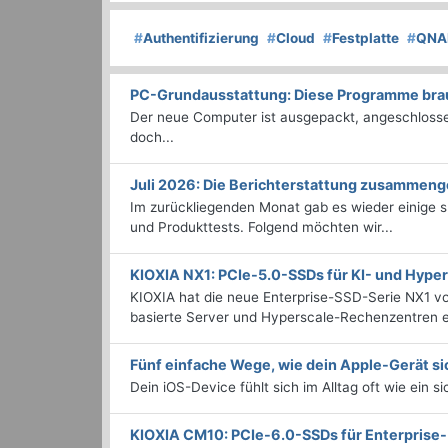
#
Authentifizierung
#
Cloud
#
Festplatte
#
QNA
PC-Grundausstattung: Diese Programme brauc
Der neue Computer ist ausgepackt, angeschlossen
doch...
Juli 2026: Die Bericht­erstattung zusammeng
Im zurückliegenden Monat gab es wieder einige
und Produkttests. Folgend möchten wir...
KIOXIA NX1: PCIe-5.0-SSDs für KI- und Hyp
KIOXIA hat die neue Enterprise-SSD-Serie NX1 vo
basierte Server und Hyperscale-Rechenzentren en
Fünf einfache Wege, wie dein Apple-Gerät si
Dein iOS-Device fühlt sich im Alltag oft wie ein s
KIOXIA CM10: PCIe-6.0-SSDs für Enterpris