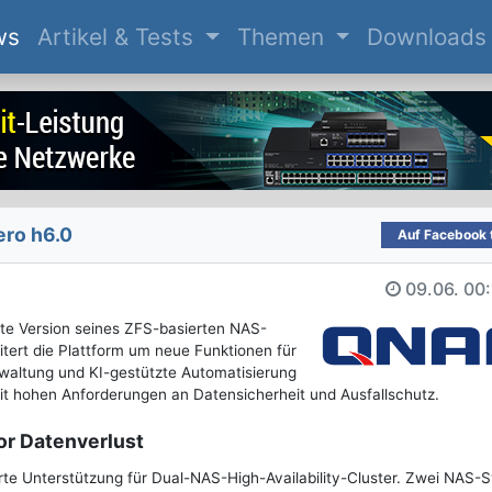
(current)
ws
Artikel & Tests
Themen
Downloads
ero h6.0
Auf Facebook t
09.06.
00:
te Version seines ZFS-basierten NAS-
tert die Plattform um neue Funktionen für
waltung und KI-gestützte Automatisierung
it hohen Anforderungen an Datensicherheit und Ausfallschutz.
or Datenverlust
rte Unterstützung für Dual-NAS-High-Availability-Cluster. Zwei NAS-