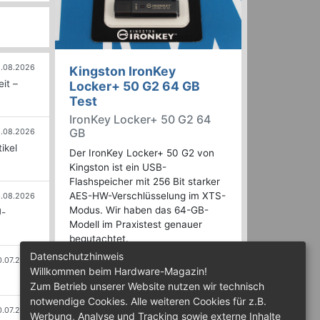
.08.2026
Kingston IronKey
it –
Locker+ 50 G2 64 GB
Test
IronKey Locker+ 50 G2 64
GB
.08.2026
ikel
Der IronKey Locker+ 50 G2 von
Kingston ist ein USB-
Flashspeicher mit 256 Bit starker
AES-HW-Verschlüsselung im XTS-
.08.2026
Modus. Wir haben das 64-GB-
U-
Modell im Praxistest genauer
begutachtet.
Datenschutzhinweis
0.07.2026
Willkommen beim Hardware-Magazin!
Zum Betrieb unserer Website nutzen wir technisch
notwendige Cookies. Alle weiteren Cookies für z.B.
0.07.2026
Werbung, Analyse und Tracking sowie externe Inhalte