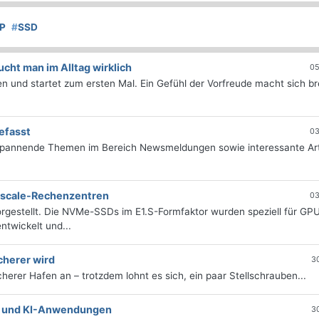
P
#
SSD
ht man im Alltag wirklich
05
 und startet zum ersten Mal. Ein Gefühl der Vorfreude macht sich bre
efasst
03
 spannende Themen im Bereich Newsmeldungen sowie interessante Art
erscale-Rechenzentren
03
rgestellt. Die NVMe-SSDs im E1.S-Formfaktor wurden speziell für GP
twickelt und...
cherer wird
3
icherer Hafen an – trotzdem lohnt es sich, ein paar Stellschrauben...
e- und KI-Anwendungen
3