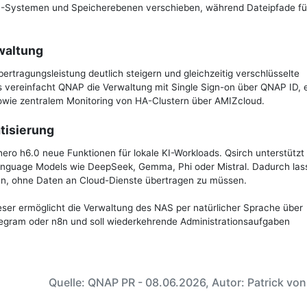
S-Systemen und Speicherebenen verschieben, während Dateipfade fü
waltung
ertragungsleistung deutlich steigern und gleichzeitig verschlüsselte
 vereinfacht QNAP die Verwaltung mit Single Sign-on über QNAP ID, 
owie zentralem Monitoring von HA-Clustern über AMIZcloud.
tisierung
 hero h6.0 neue Funktionen für lokale KI-Workloads. Qsirch unterstützt 
anguage Models wie DeepSeek, Gemma, Phi oder Mistral. Dadurch las
, ohne Daten an Cloud-Dienste übertragen zu müssen.
eser ermöglicht die Verwaltung des NAS per natürlicher Sprache über
gram oder n8n und soll wiederkehrende Administrationsaufgaben
Quelle: QNAP PR - 08.06.2026, Autor: Patrick vo