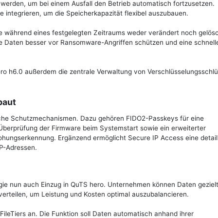
 werden, um bei einem Ausfall den Betrieb automatisch fortzusetzen.
 integrieren, um die Speicherkapazität flexibel auszubauen.
ie während eines festgelegten Zeitraums weder verändert noch gelös
e Daten besser vor Ransomware-Angriffen schützen und eine schnell
ero h6.0 außerdem die zentrale Verwaltung von Verschlüsselungsschlü
baut
iche Schutzmechanismen. Dazu gehören FIDO2-Passkeys für eine
 Überprüfung der Firmware beim Systemstart sowie ein erweiterter
hungserkennung. Ergänzend ermöglicht Secure IP Access eine detaill
IP-Adressen.
logie nun auch Einzug in QuTS hero. Unternehmen können Daten gezielt
verteilen, um Leistung und Kosten optimal auszubalancieren.
ileTiers an. Die Funktion soll Daten automatisch anhand ihrer