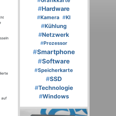
#
Grafikkarte
#
Hardware
#
Kamera
#
KI
cht
e
#
Kühlung
#
Netzwerk
sseln
#
Prozessor
#
Smartphone
#
Software
#
Speicherkarte
ierte
#
SSD
#
Technologie
#
Windows
 auf