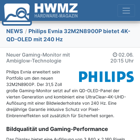
NEWS
/
Philips Evnia 32M2N8900P bietet 4K-
QD-OLED mit 240 Hz
Neuer Gaming-Monitor mit
02.06.
Ambiglow-Technologie
20:15 Uhr
Philips Evnia erweitert sein
Portfolio um den neuen
32M2N8900P. Der 31,5 Zoll
große Gaming-Monitor setzt auf ein QD-OLED-Panel der
vierten Generation und kombiniert eine UltraClear-4K-UHD-
Auflösung mit einer Bildwiederholrate von 240 Hz. Eine
dreijährige Garantie inklusive Schutz vor Pixel-
Einbrenneffekten soll zusätzlich für Sicherheit sorgen.
Bildqualität und Gaming-Performance
Das Display bietet eine Auflösung von 3.840 x 2.160 Pixeln,