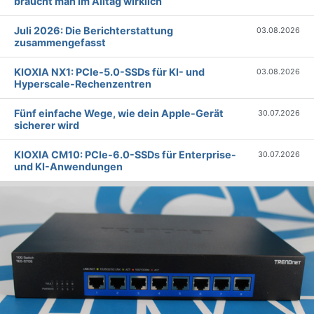
braucht man im Alltag wirklich
Juli 2026: Die Bericht­erstattung
03.08.2026
zusammengefasst
KIOXIA NX1: PCIe-5.0-SSDs für KI- und
03.08.2026
Hyperscale-Rechenzentren
Fünf einfache Wege, wie dein Apple-Gerät
30.07.2026
sicherer wird
KIOXIA CM10: PCIe-6.0-SSDs für Enterprise-
30.07.2026
und KI-Anwendungen