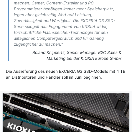
machen. Gamer, Content-Ersteller und PC-
Programmierer benötigen immer mehr Speicherplatz,
legen aber gleichzeitig Wert auf Leistung,
Zuverlässigkeit und Wertigkeit. Die EXCERIA G3 SSD-
Serie spiegelt das Engagement von KIOXIA wider,
fortschrittliche Flashspeicher-Technologie für den
alltäglichen Computergebrauch und für Gaming
zugänglicher zu machen.“
Roland Knippertz, Senior Manager B2C Sales &
Marketing bei der KIOXIA Europe GmbH
Die Auslieferung des neuen EXCERIA G3 SSD-Modells mit 4 TB
an Distributoren und Händler soll im Juni beginnen.