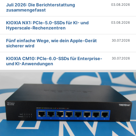
Juli 2026: Die Bericht­erstattung
03.08.2026
zusammengefasst
KIOXIA NX1: PCIe-5.0-SSDs für KI- und
03.08.2026
Hyperscale-Rechenzentren
Fünf einfache Wege, wie dein Apple-Gerät
30.07.2026
sicherer wird
KIOXIA CM10: PCIe-6.0-SSDs für Enterprise-
30.07.2026
und KI-Anwendungen