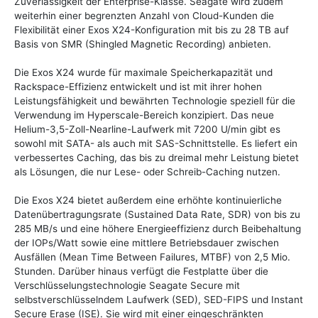
Zuverlässigkeit der Enterprise-Klasse. Seagate wird zudem
weiterhin einer begrenzten Anzahl von Cloud-Kunden die
Flexibilität einer Exos X24-Konfiguration mit bis zu 28 TB auf
Basis von SMR (Shingled Magnetic Recording) anbieten.
Die Exos X24 wurde für maximale Speicherkapazität und
Rackspace-Effizienz entwickelt und ist mit ihrer hohen
Leistungsfähigkeit und bewährten Technologie speziell für die
Verwendung im Hyperscale-Bereich konzipiert. Das neue
Helium-3,5-Zoll-Nearline-Laufwerk mit 7200 U/min gibt es
sowohl mit SATA- als auch mit SAS-Schnittstelle. Es liefert ein
verbessertes Caching, das bis zu dreimal mehr Leistung bietet
als Lösungen, die nur Lese- oder Schreib-Caching nutzen.
Die Exos X24 bietet außerdem eine erhöhte kontinuierliche
Datenübertragungsrate (Sustained Data Rate, SDR) von bis zu
285 MB/s und eine höhere Energieeffizienz durch Beibehaltung
der IOPs/Watt sowie eine mittlere Betriebsdauer zwischen
Ausfällen (Mean Time Between Failures, MTBF) von 2,5 Mio.
Stunden. Darüber hinaus verfügt die Festplatte über die
Verschlüsselungstechnologie Seagate Secure mit
selbstverschlüsselndem Laufwerk (SED), SED-FIPS und Instant
Secure Erase (ISE). Sie wird mit einer eingeschränkten