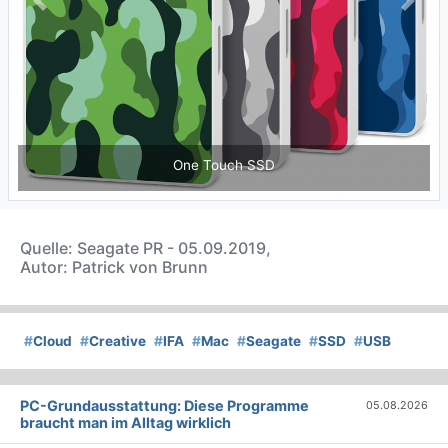
Previous
Next
One Touch SSD
Quelle: Seagate PR - 05.09.2019,
Autor: Patrick von Brunn
#
Cloud
#
Creative
#
IFA
#
Mac
#
Seagate
#
SSD
#
USB
PC-Grundausstattung: Diese Programme
05.08.2026
braucht man im Alltag wirklich