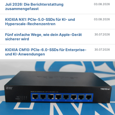
Juli 2026: Die Bericht­erstattung
03.08.2026
zusammengefasst
KIOXIA NX1: PCIe-5.0-SSDs für KI- und
03.08.2026
Hyperscale-Rechenzentren
Fünf einfache Wege, wie dein Apple-Gerät
30.07.2026
sicherer wird
KIOXIA CM10: PCIe-6.0-SSDs für Enterprise-
30.07.2026
und KI-Anwendungen