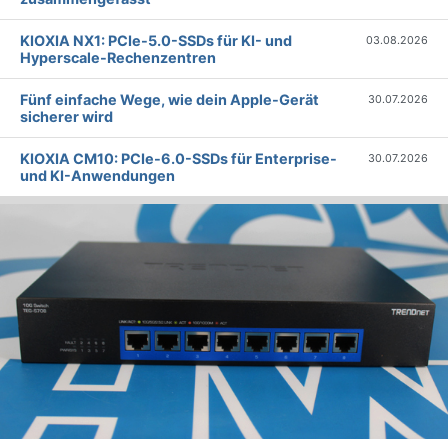
KIOXIA NX1: PCIe-5.0-SSDs für KI- und
03.08.2026
Hyperscale-Rechenzentren
Fünf einfache Wege, wie dein Apple-Gerät
30.07.2026
sicherer wird
KIOXIA CM10: PCIe-6.0-SSDs für Enterprise-
30.07.2026
und KI-Anwendungen