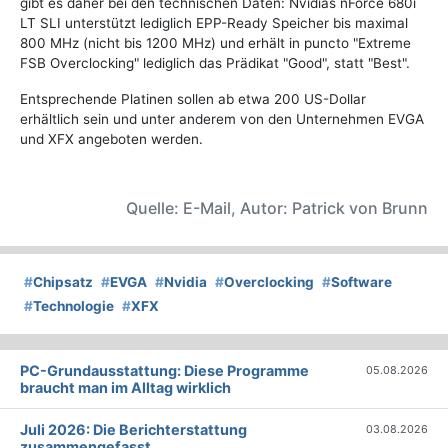
gibt es daher bei den technischen Daten: Nvidias nForce 680i
LT SLI unterstützt lediglich EPP-Ready Speicher bis maximal
800 MHz (nicht bis 1200 MHz) und erhält in puncto "Extreme
FSB Overclocking" lediglich das Prädikat "Good", statt "Best".
Entsprechende Platinen sollen ab etwa 200 US-Dollar
erhältlich sein und unter anderem von den Unternehmen EVGA
und XFX angeboten werden.
Quelle: E-Mail, Autor: Patrick von Brunn
#
Chipsatz
#
EVGA
#
Nvidia
#
Overclocking
#
Software
#
Technologie
#
XFX
PC-Grundausstattung: Diese Programme
05.08.2026
braucht man im Alltag wirklich
Juli 2026: Die Bericht­erstattung
03.08.2026
zusammengefasst