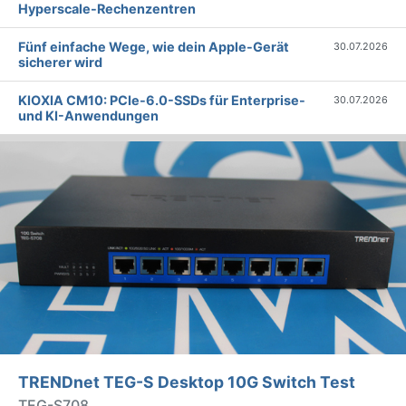
Hyperscale-Rechenzentren
Fünf einfache Wege, wie dein Apple-Gerät
30.07.2026
sicherer wird
KIOXIA CM10: PCIe-6.0-SSDs für Enterprise-
30.07.2026
und KI-Anwendungen
TRENDnet TEG-S Desktop 10G Switch Test
TEG-S708