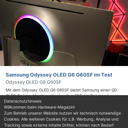
Samsung Odyssey OLED G6 G60SF im Test
Odyssey OLED G6 G60SF
Mit dem Odyssey OLED G6 G60SF bietet Samsung einen QD-
OLED Gaming-Monitor mit schnellem 500-Hz-Panel und
Datenschutzhinweis
WQHD-Auflösung an. Wir haben den 27 Zoll großen Monitor auf
Willkommen beim Hardware-Magazin!
Herz und Nieren geprüft.
Zum Betrieb unserer Website nutzen wir technisch notwendige
Cookies. Alle weiteren Cookies für z.B. Werbung, Analyse und
Impressum
|
Kontakt
|
Jobs
|
Datenschutz
|
Tracking sowie externe Inhalte Dritter, können nach Bedarf