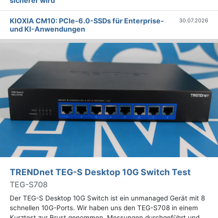
sicherer wird
KIOXIA CM10: PCIe-6.0-SSDs für Enterprise-
30.07.2026
und KI-Anwendungen
TRENDnet TEG-S Desktop 10G Switch Test
TEG-S708
Der TEG-S Desktop 10G Switch ist ein unmanaged Gerät mit 8
schnellen 10G-Ports. Wir haben uns den TEG-S708 in einem
Kurztest zur Brust genommen, Messungen durchgeführt und