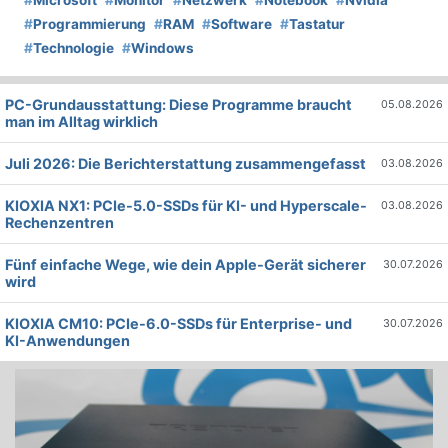
#
Microsoft
#
Monitor
#
Netzwerk
#
Notebook
#
Nvidia
#
Programmierung
#
RAM
#
Software
#
Tastatur
#
Technologie
#
Windows
PC-Grundausstattung: Diese Programme braucht
05.08.2026
man im Alltag wirklich
Juli 2026: Die Bericht­erstattung zusammengefasst
03.08.2026
KIOXIA NX1: PCIe-5.0-SSDs für KI- und Hyperscale-
03.08.2026
Rechenzentren
Fünf einfache Wege, wie dein Apple-Gerät sicherer
30.07.2026
wird
KIOXIA CM10: PCIe-6.0-SSDs für Enterprise- und
30.07.2026
KI-Anwendungen