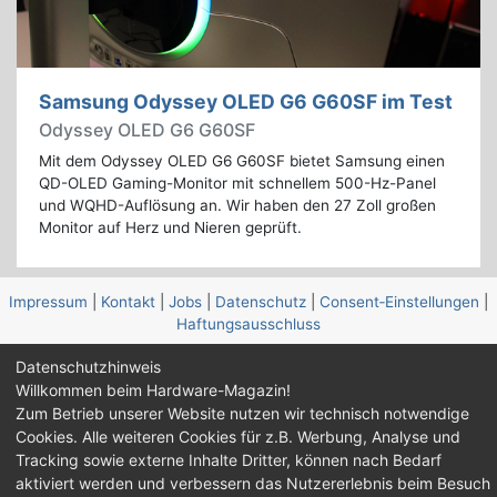
Samsung Odyssey OLED G6 G60SF im Test
Odyssey OLED G6 G60SF
Mit dem Odyssey OLED G6 G60SF bietet Samsung einen
QD-OLED Gaming-Monitor mit schnellem 500-Hz-Panel
und WQHD-Auflösung an. Wir haben den 27 Zoll großen
Monitor auf Herz und Nieren geprüft.
Impressum
|
Kontakt
|
Jobs
|
Datenschutz
|
Consent‑Einstellungen
|
Haftungsausschluss
Datenschutzhinweis
Feed
Facebook
YouTube
TikTok
Willkommen beim Hardware-Magazin!
Twitch
Discord
Zum Betrieb unserer Website nutzen wir technisch notwendige
Cookies. Alle weiteren Cookies für z.B. Werbung, Analyse und
© Copyright 2001 - 2026 Hardware-Magazin
Tracking sowie externe Inhalte Dritter, können nach Bedarf
aktiviert werden und verbessern das Nutzererlebnis beim Besuch