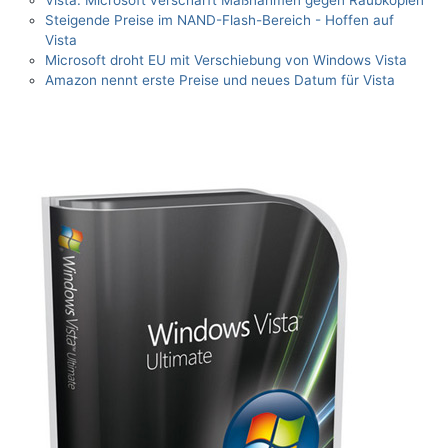
Vista: Microsoft verschärft Maßnahmen gegen Raubkopien
Steigende Preise im NAND-Flash-Bereich - Hoffen auf
Vista
Microsoft droht EU mit Verschiebung von Windows Vista
Amazon nennt erste Preise und neues Datum für Vista