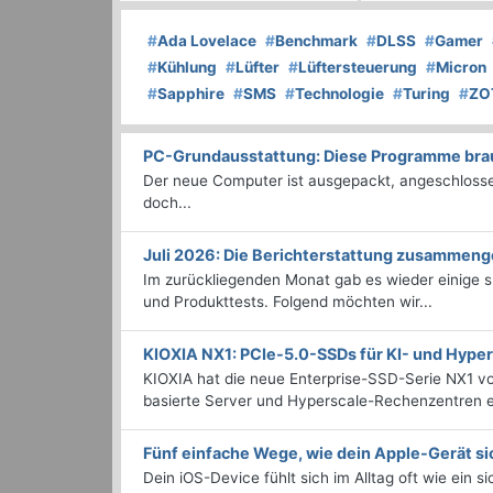
#
Ada Lovelace
#
Benchmark
#
DLSS
#
Gamer
#
Kühlung
#
Lüfter
#
Lüftersteuerung
#
Micron
#
Sapphire
#
SMS
#
Technologie
#
Turing
#
ZO
PC-Grundausstattung: Diese Programme brauc
Der neue Computer ist ausgepackt, angeschlossen
doch...
Juli 2026: Die Bericht­erstattung zusammeng
Im zurückliegenden Monat gab es wieder einige
und Produkttests. Folgend möchten wir...
KIOXIA NX1: PCIe-5.0-SSDs für KI- und Hyp
KIOXIA hat die neue Enterprise-SSD-Serie NX1 vo
basierte Server und Hyperscale-Rechenzentren en
Fünf einfache Wege, wie dein Apple-Gerät si
Dein iOS-Device fühlt sich im Alltag oft wie ein s