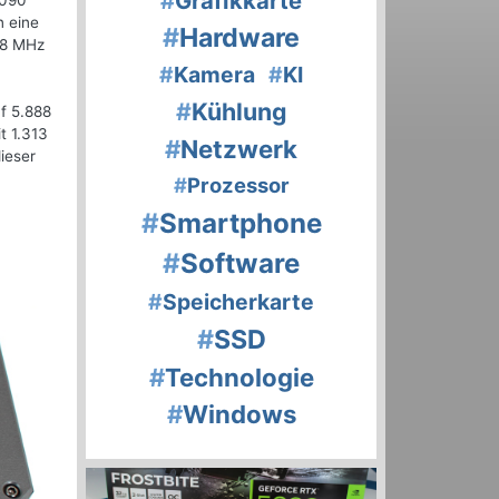
#
Grafikkarte
4090
n eine
#
Hardware
008 MHz
#
Kamera
#
KI
#
Kühlung
f 5.888
t 1.313
#
Netzwerk
ieser
#
Prozessor
#
Smartphone
#
Software
#
Speicherkarte
#
SSD
#
Technologie
#
Windows