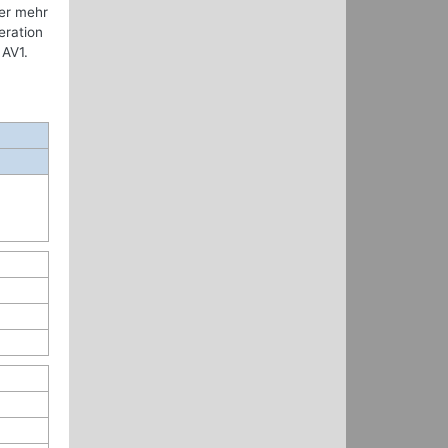
der mehr
eration
 AV1.