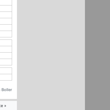
 Boller
te »