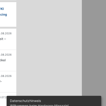
#
KI
acing
.08.2026
it –
.08.2026
ikel
.08.2026
U-
0.07.2026
Datenschutzhinweis
Willkommen beim Hardware-Magazin!