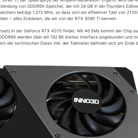
TX 3090 Ti, der Speerspitze der Ampere-Generation. Ergänzt wird die 
Anbindung von GDDR6X-Speicher, der mit 24 GB in der Founders Editio
peichers beträgt 1.313 MHz, so dass sich ein effektiver Takt von 21.
ben ‒ alles Eckdaten, die wir von der RTX 3090 Ti kennen.
insatz in der GeForce RTX 4070 findet. Mit 46 SMs kommt der Chip au
DDR6X werden über ein 192 Bit breites Interface angebunden und mi
ich der technischen Daten inkl. der Taktraten befindet sich am Ende d