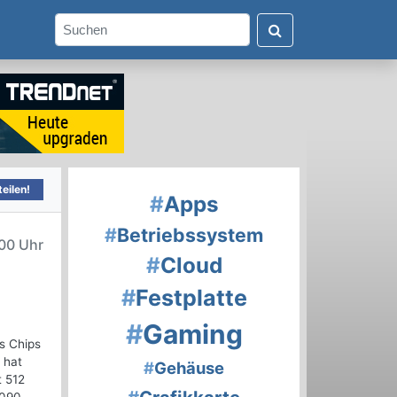
eilen!
#
Apps
#
Betriebssystem
00 Uhr
#
Cloud
#
Festplatte
#
Gaming
s Chips
 hat
#
Gehäuse
t 512