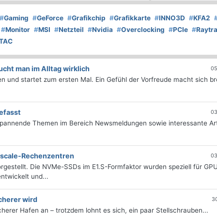
#
Gaming
#
GeForce
#
Grafikchip
#
Grafikkarte
#
INNO3D
#
KFA2
#
Monitor
#
MSI
#
Netzteil
#
Nvidia
#
Overclocking
#
PCIe
#
Raytr
TAC
ht man im Alltag wirklich
05
 und startet zum ersten Mal. Ein Gefühl der Vorfreude macht sich bre
efasst
03
 spannende Themen im Bereich Newsmeldungen sowie interessante Art
erscale-Rechenzentren
03
rgestellt. Die NVMe-SSDs im E1.S-Formfaktor wurden speziell für GP
twickelt und...
cherer wird
3
icherer Hafen an – trotzdem lohnt es sich, ein paar Stellschrauben...