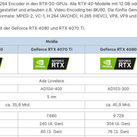
 H.264 Encoder in den RTX-30-GPUs. Alle RTX-40-Modelle mit 12 GB o
tattet und erlauben z.B. Video-Encoding bei 8K/60. Die fünfte Gen
Formate: MPEG-2, VC-1, H.264 (AVCHD), H.265 (HEVC), VP8, VP9 und
mit der GeForce RTX 4080 und RTX 4070 Ti.
Nvidia
70
GeForce RTX 4070 Ti
GeForce RTX 4080
Ada Lovelace
AD104-400
AD103-300
5 nm
ca. 35,8 Mrd.
ca. 45,9 Mrd.
7.680
9.728
240 (4. Gen)
304 (4. Gen)
60 (3. Gen)
76 (3. Gen)