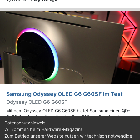
Samsung Odyssey OLED G6 G60SF im Test
Odyssey OLED G6 G60SF
Mit dem Odyssey OLED G6 G60SF bietet Samsung einen QD-
OLED Gaming-Monitor mit schnellem 500-Hz-Panel und
Datenschutzhinweis
WQHD-Auflösung an. Wir haben den 27 Zoll großen Monitor auf
Willkommen beim Hardware-Magazin!
Herz und Nieren geprüft.
Zum Betrieb unserer Website nutzen wir technisch notwendige