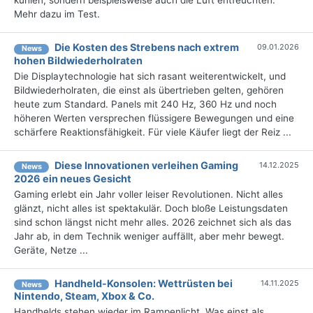
kühlen, sondern beispielsweise auch die Luft entfeuchten.
Mehr dazu im Test.
Die Kosten des Strebens nach extrem
09.01.2026
News
hohen Bildwiederholraten
Die Displaytechnologie hat sich rasant weiterentwickelt, und
Bildwiederholraten, die einst als übertrieben gelten, gehören
heute zum Standard. Panels mit 240 Hz, 360 Hz und noch
höheren Werten versprechen flüssigere Bewegungen und eine
schärfere Reaktionsfähigkeit. Für viele Käufer liegt der Reiz ...
Diese Innovationen verleihen Gaming
14.12.2025
News
2026 ein neues Gesicht
Gaming erlebt ein Jahr voller leiser Revolutionen. Nicht alles
glänzt, nicht alles ist spektakulär. Doch bloße Leistungsdaten
sind schon längst nicht mehr alles. 2026 zeichnet sich als das
Jahr ab, in dem Technik weniger auffällt, aber mehr bewegt.
Geräte, Netze ...
Handheld-Konsolen: Wettrüsten bei
14.11.2025
News
Nintendo, Steam, Xbox & Co.
Handhelds stehen wieder im Rampenlicht. Was einst als