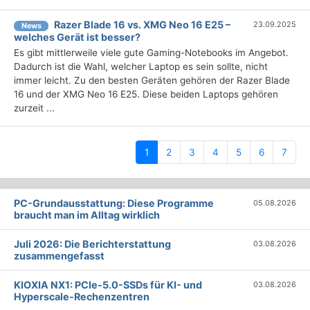
Razer Blade 16 vs. XMG Neo 16 E25 –
23.09.2025
News
welches Gerät ist besser?
Es gibt mittlerweile viele gute Gaming-Notebooks im Angebot.
Dadurch ist die Wahl, welcher Laptop es sein sollte, nicht
immer leicht. Zu den besten Geräten gehören der Razer Blade
16 und der XMG Neo 16 E25. Diese beiden Laptops gehören
zurzeit ...
(current)
1
2
3
4
5
6
7
PC-Grundausstattung: Diese Programme
05.08.2026
braucht man im Alltag wirklich
Juli 2026: Die Bericht­erstattung
03.08.2026
zusammengefasst
KIOXIA NX1: PCIe-5.0-SSDs für KI- und
03.08.2026
Hyperscale-Rechenzentren