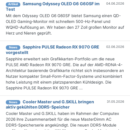
Samsung Odyssey OLED G6 G60SF im
04.06.2026
Artikel
Test
Mit dem Odyssey OLED G6 G60SF bietet Samsung einen QD-
OLED Gaming-Monitor mit schnellem 500-Hz-Panel und
WQHD-Auflösung an. Wir haben den 27 Zoll großen Monitor auf
Herz und Nieren geprüft.
Sapphire PULSE Radeon RX 9070 GRE
02.06.2026
News
vorgestellt
Sapphire erweitert sein Grafikkarten-Portfolio um die neue
PULSE AMD Radeon RX 9070 GRE. Die auf der AMD-RDNA-4-
Architektur basierende Grafikkarte richtet sich insbesondere an
Nutzer kompakter Small-Form-Factor-Systeme und kombiniert
hohe Leistung mit einem platzsparenden Kühldesign. Die
Sapphire PULSE Radeon RX 9070 GRE ...
Cooler Master und G.SKILL bringen
31.05.2026
News
aktiv gekühlten DDR5-Speicher
Cooler Master und G.SKILL haben im Rahmen der Computex
2026 ihre Zusammenarbeit für die neue MasterDimm AC
DDR5-Speicherserie angekündigt. Die neuen DDR5-Module