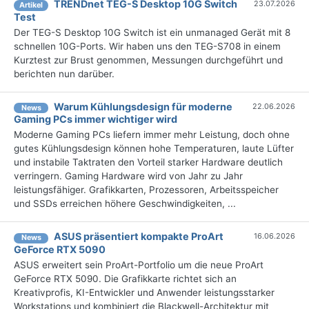
TRENDnet TEG-S Desktop 10G Switch
23.07.2026
Artikel
Test
Der TEG-S Desktop 10G Switch ist ein unmanaged Gerät mit 8
schnellen 10G-Ports. Wir haben uns den TEG-S708 in einem
Kurztest zur Brust genommen, Messungen durchgeführt und
berichten nun darüber.
Warum Kühlungsdesign für moderne
22.06.2026
News
Gaming PCs immer wichtiger wird
Moderne Gaming PCs liefern immer mehr Leistung, doch ohne
gutes Kühlungsdesign können hohe Temperaturen, laute Lüfter
und instabile Taktraten den Vorteil starker Hardware deutlich
verringern. Gaming Hardware wird von Jahr zu Jahr
leistungsfähiger. Grafikkarten, Prozessoren, Arbeitsspeicher
und SSDs erreichen höhere Geschwindigkeiten, ...
ASUS präsentiert kompakte ProArt
16.06.2026
News
GeForce RTX 5090
ASUS erweitert sein ProArt-Portfolio um die neue ProArt
GeForce RTX 5090. Die Grafikkarte richtet sich an
Kreativprofis, KI-Entwickler und Anwender leistungsstarker
Workstations und kombiniert die Blackwell-Architektur mit