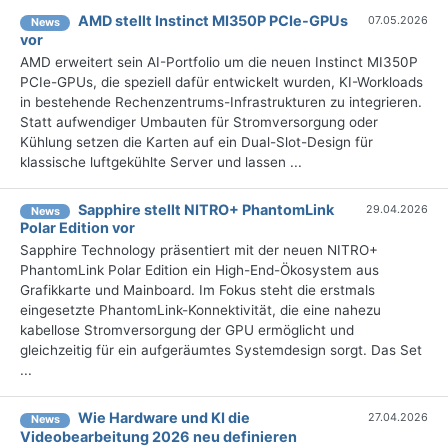
AMD stellt Instinct MI350P PCIe-GPUs
07.05.2026
News
vor
AMD erweitert sein AI-Portfolio um die neuen Instinct MI350P
PCIe-GPUs, die speziell dafür entwickelt wurden, KI-Workloads
in bestehende Rechenzentrums-Infrastrukturen zu integrieren.
Statt aufwendiger Umbauten für Stromversorgung oder
Kühlung setzen die Karten auf ein Dual-Slot-Design für
klassische luftgekühlte Server und lassen ...
Sapphire stellt NITRO+ PhantomLink
29.04.2026
News
Polar Edition vor
Sapphire Technology präsentiert mit der neuen NITRO+
PhantomLink Polar Edition ein High-End-Ökosystem aus
Grafikkarte und Mainboard. Im Fokus steht die erstmals
eingesetzte PhantomLink-Konnektivität, die eine nahezu
kabellose Stromversorgung der GPU ermöglicht und
gleichzeitig für ein aufgeräumtes Systemdesign sorgt. Das Set
...
Wie Hardware und KI die
27.04.2026
News
Videobearbeitung 2026 neu definieren