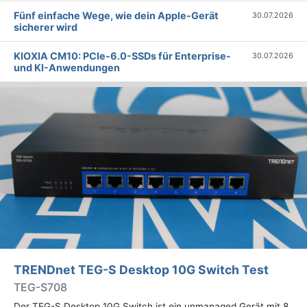
Fünf einfache Wege, wie dein Apple-Gerät
30.07.2026
sicherer wird
KIOXIA CM10: PCIe-6.0-SSDs für Enterprise-
30.07.2026
und KI-Anwendungen
TRENDnet TEG-S Desktop 10G Switch Test
TEG-S708
Der TEG-S Desktop 10G Switch ist ein unmanaged Gerät mit 8