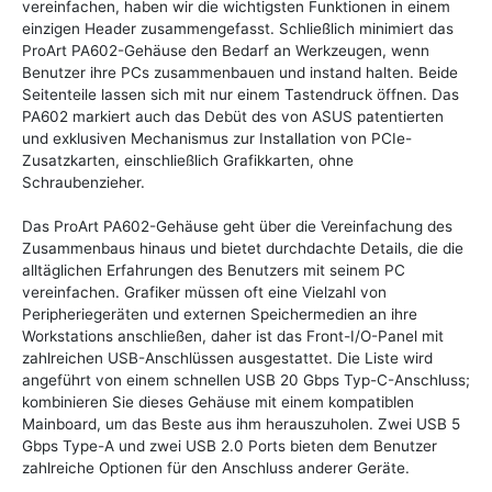
vereinfachen, haben wir die wichtigsten Funktionen in einem
einzigen Header zusammengefasst. Schließlich minimiert das
ProArt PA602-Gehäuse den Bedarf an Werkzeugen, wenn
Benutzer ihre PCs zusammenbauen und instand halten. Beide
Seitenteile lassen sich mit nur einem Tastendruck öffnen. Das
PA602 markiert auch das Debüt des von ASUS patentierten
und exklusiven Mechanismus zur Installation von PCIe-
Zusatzkarten, einschließlich Grafikkarten, ohne
Schraubenzieher.
Das ProArt PA602-Gehäuse geht über die Vereinfachung des
Zusammenbaus hinaus und bietet durchdachte Details, die die
alltäglichen Erfahrungen des Benutzers mit seinem PC
vereinfachen. Grafiker müssen oft eine Vielzahl von
Peripheriegeräten und externen Speichermedien an ihre
Workstations anschließen, daher ist das Front-I/O-Panel mit
zahlreichen USB-Anschlüssen ausgestattet. Die Liste wird
angeführt von einem schnellen USB 20 Gbps Typ-C-Anschluss;
kombinieren Sie dieses Gehäuse mit einem kompatiblen
Mainboard, um das Beste aus ihm herauszuholen. Zwei USB 5
Gbps Type-A und zwei USB 2.0 Ports bieten dem Benutzer
zahlreiche Optionen für den Anschluss anderer Geräte.