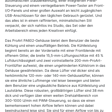
automatischen Stauberkennung, einer integrierten PWM-
Steuerung und einem verriegelbarem Power-Taster am Front-
I/O-Panels und einer großen Auswahl an leicht zugänglichen
USB-Anschlüssen für den täglichen Gebrauch gerüstet. Und
das alles ist in einem raffinierten, minimalistischen Stil
verpackt, der sich nahtlos ins Studio, das Set oder den
Arbeitsbereich eines jeden Kreativen einfügt.
Das ProArt PA602-Gehäuse bietet dem Benutzer die beste
Kühlung und einen unauffälligen Betrieb. Die Kühlleistung
beginnt bereits an der Vorderseite mit einer Frontblende mit
offenem Gitter, die breite 15,5-mm-Lüftungsschlitze mit 45 %
Luftdurchlässigkeit und zwei vorinstallierte 200-mm-ProArt-
Frontlüfter aufweist, die einen ungehinderten Kühlstrom in das
Gehäuse gewährleisten. Da diese Lüfter viel dicker sind als
herkömmliche 120-mm- oder 140-mm-Gehäuselüfter, können
sie eine ähnliche Luftmenge viel leiser bewegen und bieten
dem Benutzer eine unglaubliche Balance aus Kühlleistung und
Lautstärke. Diese robusten, großblättrigen Lüfter sind 38 mm
dick und verfügen über einen weiten Drehzahlbereich von
300-1000 U/min mit PWM-Steuerung, so dass sie einen
bemerkenswert hohen Airflow liefern können und dabei
beeindruckend leise sind. Sie sind für einen Airflow von bis zu