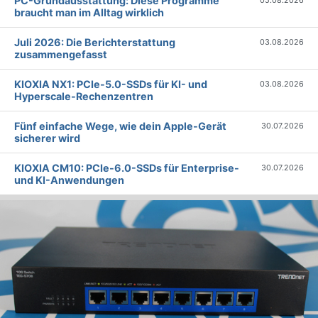
PC-Grundausstattung: Diese Programme
05.08.2026
braucht man im Alltag wirklich
Juli 2026: Die Bericht­erstattung
03.08.2026
zusammengefasst
KIOXIA NX1: PCIe-5.0-SSDs für KI- und
03.08.2026
Hyperscale-Rechenzentren
Fünf einfache Wege, wie dein Apple-Gerät
30.07.2026
sicherer wird
KIOXIA CM10: PCIe-6.0-SSDs für Enterprise-
30.07.2026
und KI-Anwendungen