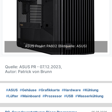
Previous
Next
ASUS ProArt PA602 (Bildquelle: ASUS)
Quelle: ASUS PR - 07.12.2023,
Autor: Patrick von Brunn
#
ASUS
#
Gehäuse
#
Grafikkarte
#
Hardware
#
Kühlung
#
Lüfter
#
Mainboard
#
Prozessor
#
USB
#
Wasserkühlung