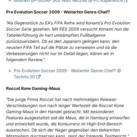
Mushkin EP-500AP 500 Watt Netzteil @ PC-Experience
Pro Evolution Soccer 2009 - Weiterhin Genre-Chef?
"Als Gegenstück zu EA's FIFA Reihe wird Konami's Pro Evolution
Soccer Serie gesehen. Mit PES 2009 versucht Konami nun die
Tabellenführung im hart umkämpften Fußballgenre
zurückzuerobern. Ob es den Japanern gelingen kann, den
neusten FIFA Teil auf die Plätze zu verweisen und ob die
Verbesserungen nicht nur im Detail liegen, klären wir in
folgendem Review."
Pro Evolution Soccer 2009 - Weiterhin Genre-Chef? @
Technic3D
Roccat Kone Gaming-Maus
"Die junge Firma Roccat hat nach mehrmaligen Release-
Verschiebungen nun nach langer Wartezeit die Roccat Kone
Gaming-Maus in den Handel gebracht. Mit besonderen
Features ausgestattet soll die Maus, die in Hamburg entworfen
und entwickelt wurde, die Konkurrenz im High-End-Bereich
ausstechen. Ob sich der Nager gegenüber den bekannten
Mitstreitern durchsetzen kann, zeigt der folgende Testbericht."