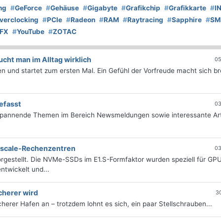
ng
#
GeForce
#
Gehäuse
#
Gigabyte
#
Grafikchip
#
Grafikkarte
#
I
verclocking
#
PCIe
#
Radeon
#
RAM
#
Raytracing
#
Sapphire
#
SM
FX
#
YouTube
#
ZOTAC
ht man im Alltag wirklich
05
 und startet zum ersten Mal. Ein Gefühl der Vorfreude macht sich bre
efasst
03
 spannende Themen im Bereich Newsmeldungen sowie interessante Art
erscale-Rechenzentren
03
rgestellt. Die NVMe-SSDs im E1.S-Formfaktor wurden speziell für GP
twickelt und...
cherer wird
3
icherer Hafen an – trotzdem lohnt es sich, ein paar Stellschrauben...