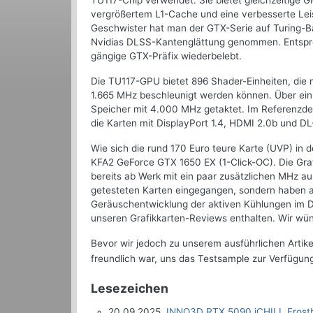
TU117-Chip verwendet. Sie bietet gleichzeitige G
vergrößertem L1-Cache und eine verbesserte Lei
Geschwister hat man der GTX-Serie auf Turing-Ba
Nvidias DLSS-Kantenglättung genommen. Entspre
gängige GTX-Präfix wiederbelebt.
Die TU117-GPU bietet 896 Shader-Einheiten, die 
1.665 MHz beschleunigt werden können. Über ein
Speicher mit 4.000 MHz getaktet. Im Referenzdesi
die Karten mit DisplayPort 1.4, HDMI 2.0b und DL
Wie sich die rund 170 Euro teure Karte (UVP) in 
KFA2 GeForce GTX 1650 EX (1-Click-OC). Die Gra
bereits ab Werk mit ein paar zusätzlichen MHz aus
getesteten Karten eingegangen, sondern haben 
Geräuschentwicklung der aktiven Kühlungen im De
unseren Grafikkarten-Reviews enthalten. Wir wün
Bevor wir jedoch zu unserem ausführlichen Artik
freundlich war, uns das Testsample zur Verfügung
Lesezeichen
20.09.2025
INNO3D RTX 5090 iCHILL Frostb