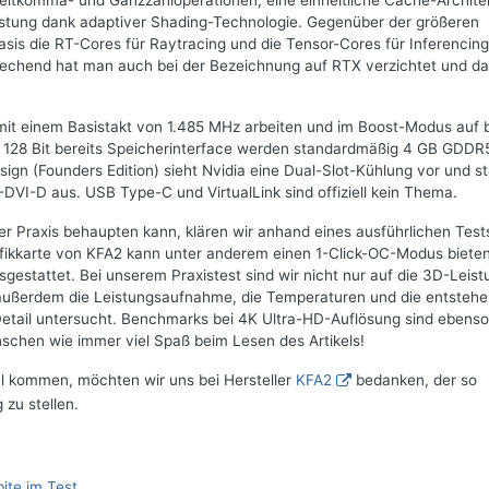
leitkomma- und Ganzzahloperationen, eine einheitliche Cache-Archite
stung dank adaptiver Shading-Technologie. Gegenüber der größeren
sis die RT-Cores für Raytracing und die Tensor-Cores für Inferencing
chend hat man auch bei der Bezeichnung auf RTX verzichtet und da
mit einem Basistakt von 1.485 MHz arbeiten und im Boost-Modus auf b
 128 Bit bereits Speicherinterface werden standardmäßig 4 GB GDDR
gn (Founders Edition) sieht Nvidia eine Dual-Slot-Kühlung vor und st
-DVI-D aus. USB Type-C und VirtualLink sind offiziell kein Thema.
der Praxis behaupten kann, klären wir anhand eines ausführlichen Test
fikkarte von KFA2 kann unter anderem einen 1-Click-OC-Modus bieten
gestattet. Bei unserem Praxistest sind wir nicht nur auf die 3D-Leist
außerdem die Leistungsaufnahme, die Temperaturen und die entsteh
tail untersucht. Benchmarks bei 4K Ultra-HD-Auflösung sind ebenso i
schen wie immer viel Spaß beim Lesen des Artikels!
el kommen, möchten wir uns bei Hersteller
KFA2
bedanken, der so
 zu stellen.
ite im Test