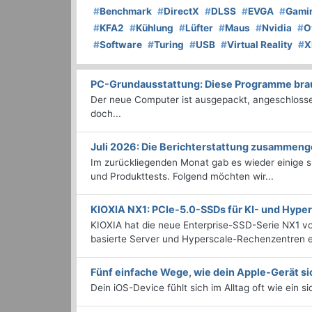
#
Benchmark
#
DirectX
#
DLSS
#
EVGA
#
Gami
#
KFA2
#
Kühlung
#
Lüfter
#
Maus
#
Nvidia
#
O
#
Software
#
Turing
#
USB
#
Virtual Reality
#
X
PC-Grundausstattung: Diese Programme brauc
Der neue Computer ist ausgepackt, angeschlossen
doch...
Juli 2026: Die Bericht­erstattung zusammeng
Im zurückliegenden Monat gab es wieder einige
und Produkttests. Folgend möchten wir...
KIOXIA NX1: PCIe-5.0-SSDs für KI- und Hyp
KIOXIA hat die neue Enterprise-SSD-Serie NX1 vo
basierte Server und Hyperscale-Rechenzentren en
Fünf einfache Wege, wie dein Apple-Gerät si
Dein iOS-Device fühlt sich im Alltag oft wie ein s