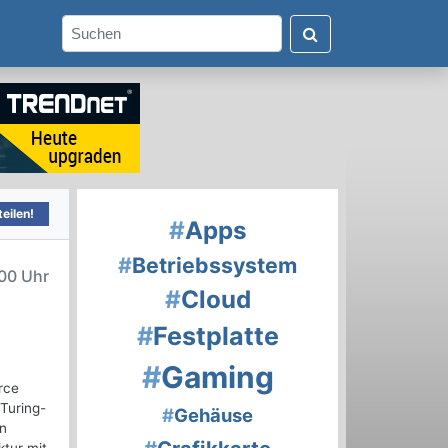
eilen!
#
Apps
#
Betriebssystem
00 Uhr
#
Cloud
#
Festplatte
#
Gaming
rce
 Turing-
#
Gehäuse
en