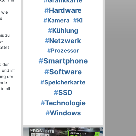
#
Grafikkarte
ktur mit
#
Hardware
 wie
s
#
Kamera
#
KI
#
Kühlung
is zu
#
Netzwerk
5-
attet
#
Prozessor
#
Smartphone
s der
#
Software
 und ist
ung der
#
Speicherkarte
ende
n all
#
SSD
#
Technologie
#
Windows