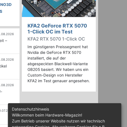
NNO3D
S
KFA2 GeForce RTX 5070
1-Click OC im Test
.08.2026
KFA2 RTX 5070 1-Click OC
it –
Im günstigeren Preissegment hat
Nvidia die GeForce RTX 5070
installiert, die auf der
.08.2026
abgespeckten Blackwell-Variante
ikel
GB205 basiert. Wir haben uns ein
Custom-Design von Hersteller
KFA2 im Test genauer angesehen.
.08.2026
U-
Datenschutzhinweis
0.07.2026
Willkommen beim Hardware-Magazin!
Zum Betrieb unserer Website nutzen wir technisch
notwendige Cookies. Alle weiteren Cookies für z.B.