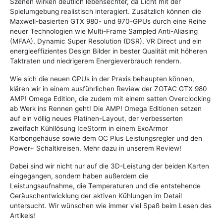
Szenen wirken deutlich lebensechter, da Licht mit der
Spielumgebung realistisch interagiert. Zusätzlich können die
Maxwell-basierten GTX 980- und 970-GPUs durch eine Reihe
neuer Technologien wie Multi-Frame Sampled Anti-Aliasing
(MFAA), Dynamic Super Resolution (DSR), VR Direct und ein
energieeffizientes Design Bilder in bester Qualität mit höheren
Taktraten und niedrigerem Energieverbrauch rendern.
Wie sich die neuen GPUs in der Praxis behaupten können,
klären wir in einem ausführlichen Review der ZOTAC GTX 980
AMP! Omega Edition, die zudem mit einem satten Overclocking
ab Werk ins Rennen geht! Die AMP! Omega Editionen setzen
auf ein völlig neues Platinen-Layout, der verbesserten
zweifach Kühllösung IceStorm in einem ExoArmor
Karbongehäuse sowie dem OC Plus Leistungsregler und den
Power+ Schaltkreisen. Mehr dazu in unserem Review!
Dabei sind wir nicht nur auf die 3D-Leistung der beiden Karten
eingegangen, sondern haben außerdem die
Leistungsaufnahme, die Temperaturen und die entstehende
Geräuschentwicklung der aktiven Kühlungen im Detail
untersucht. Wir wünschen wie immer viel Spaß beim Lesen des
Artikels!