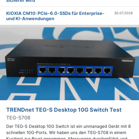
sicherer wird
KIOXIA CM10: PCIe-6.0-SSDs für Enterprise-
30.07.2026
und KI-Anwendungen
TRENDnet TEG-S Desktop 10G Switch Test
TEG-S708
Der TEG-S Desktop 10G Switch ist ein unmanaged Gerät mit 8
schnellen 10G-Ports. Wir haben uns den TEG-S708 in einem
Kurztest zur Brust genommen, Messungen durchgeführt und