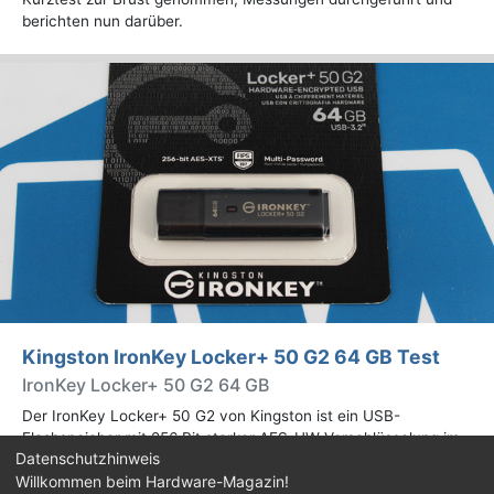
berichten nun darüber.
Kingston IronKey Locker+ 50 G2 64 GB Test
IronKey Locker+ 50 G2 64 GB
Der IronKey Locker+ 50 G2 von Kingston ist ein USB-
Flashspeicher mit 256 Bit starker AES-HW-Verschlüsselung im
Datenschutzhinweis
XTS-Modus. Wir haben das 64-GB-Modell im Praxistest
Willkommen beim Hardware-Magazin!
genauer begutachtet.